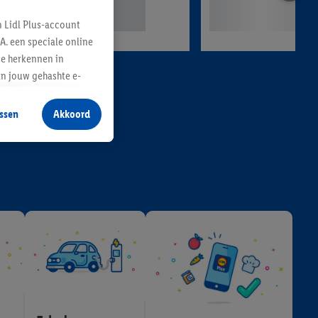
n Lidl Plus-account
A. een speciale online
te herkennen in
an jouw gehashte e-
aan jou zijn
ssen
Akkoord
r producten waarin je
 winkel te plaatsen
innen verschillende
 van jouw gehashte e-
an jou kunnen worden
erking.
en vergelijkbare
en. Meer informatie,
t moment in te