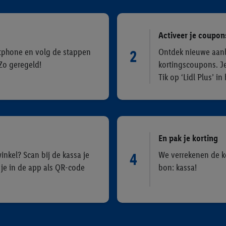
Activeer je coupon
rtphone en volg de stappen
Ontdek nieuwe aan
2
Zo geregeld!
kortingscoupons. J
Tik op ‘Lidl Plus’ i
En pak je korting
winkel? Scan bij de kassa je
We verrekenen de k
4
 je in de app als QR-code
bon: kassa!