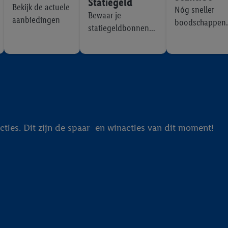
Statiegeld
Bekijk de actuele
Nóg sneller
privacyverklaring
.
Je vindt de impressum voor de Lidl website hier.
Klik
hie
Bewaar je
aanbiedingen
inzetten.
boodschappen
statiegeldbonnen
doen
digitaal
cties. Dit zijn de spaar- en winacties van dit moment!