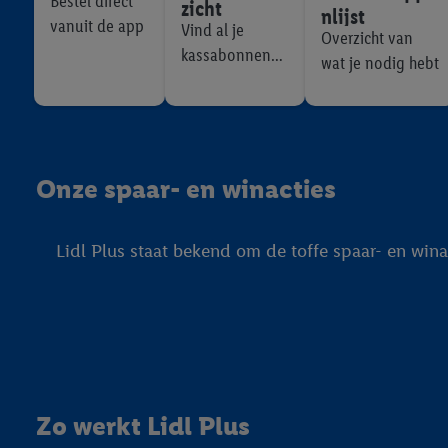
Bestel direct
zicht
nlijst
trekken, vind je in onze
vanuit de app
Vind al je
Overzicht van
over de cookies die wij 
kassabonnen
wat je nodig hebt
terug
Onze spaar- en winacties
Lidl Plus staat bekend om de toffe spaar- en wina
Zo werkt Lidl Plus