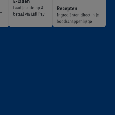
E-laden
r
voor meer informatie
Recepten
Laad je auto op &
betaal via Lidl Pay
Ingrediënten direct in je
boodschappenlijstje