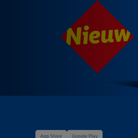
App Store
Google Play