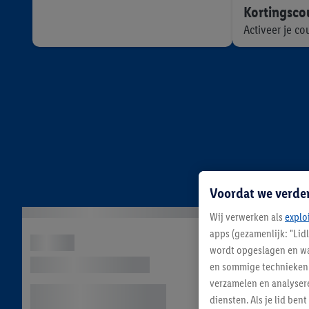
Kortingsc
Activeer je c
Voordat we verde
Wij verwerken als
explo
apps (gezamenlijk: "Lid
wordt opgeslagen en wa
en sommige technieken 
verzamelen en analysere
diensten. Als je lid b