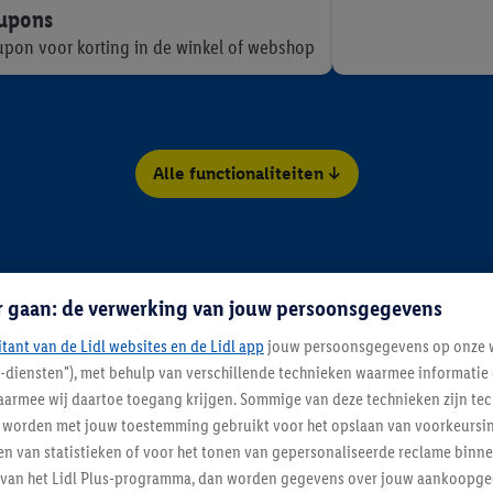
oupons
oupon voor korting in de winkel of webshop
Alle functionaliteiten ↓
Topaanbiedingen met Lidl Plus
r gaan: de verwerking van jouw persoonsgegevens
itant van de Lidl websites en de Lidl app
jouw persoonsgegevens op onze w
l-diensten"), met behulp van verschillende technieken waarmee informati
armee wij daartoe toegang krijgen. Sommige van deze technieken zijn tec
worden met jouw toestemming gebruikt voor het opslaan van voorkeursins
n van statistieken of voor het tonen van gepersonaliseerde reclame binne
ent van het Lidl Plus-programma, dan worden gegevens over jouw aankoopge