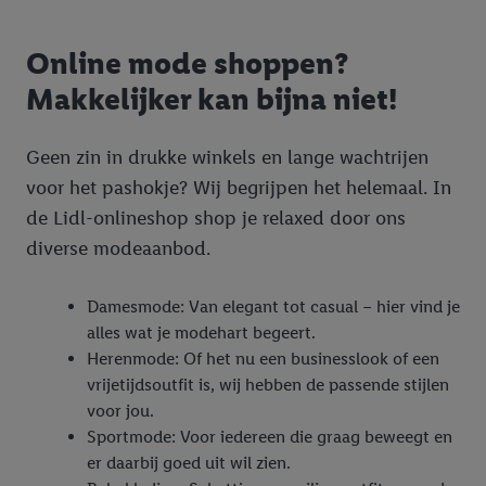
verschillende eindapparaten en binnen verschillende Lidl-
diensten worden weergegeven, als verschillende eindapparaten
en Lidl-diensten, met behulp van jouw gehashte e-mailadres en
Online mode shoppen?
met eventuele andere identifiers of met identifiers waarover
Makkelijker kan bijna niet!
Criteo S.A. beschikt, aan jou kunnen worden toegewezen.
Onder "Aanpassen" kun je aangeven met welke cookies en
Geen zin in drukke winkels en lange wachtrijen
vergelijkbare technieken en met welke verwerkingsdoeleinden
je instemt. Verder kan je er meer informatie vinden over de
voor het pashokje? Wij begrijpen het helemaal. In
gegevensverwerking.
de Lidl-onlineshop shop je relaxed door ons
Door te klikken op "Weigeren", kies je voor de optie dat er enkel
diverse modeaanbod.
technisch noodzakelijke cookies en vergelijkbare technieken
worden gebruikt.
Damesmode: Van elegant tot casual – hier vind je
Door op "Akkoord" te klikken, stem je in met alle verwerkingen
alles wat je modehart begeert.
voor alle bovengenoemde doeleinden. Meer informatie,
Herenmode: Of het nu een businesslook of een
inclusief over de opslagperiode van de gegevens en je recht om
vrijetijdsoutfit is, wij hebben de passende stijlen
jouw toestemming op elk gewenst moment in te trekken, vind je
voor jou.
in onze
privacyverklaring
.
Je vindt de impressum voor de Lidl
Sportmode: Voor iedereen die graag beweegt en
website hier.
Klik
hier
voor meer informatie over de cookies die
er daarbij goed uit wil zien.
wij inzetten.