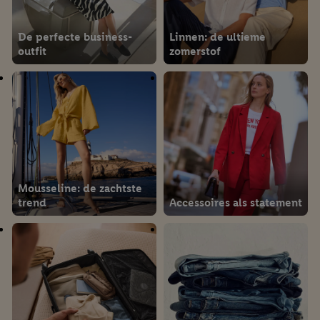
De perfecte business-
Linnen: de ultieme
outfit
zomerstof
Mousseline: de zachtste
trend
Accessoires als statement