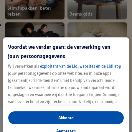
Slim inpakken, beter
reizen
Jeans gids
Voordat we verder gaan: de verwerking van
jouw persoonsgegevens
Wij verwerken als
exploitant van de Lidl websites en de Lidl app
jouw persoonsgegevens op onze websites en in onze apps
Gids voor panty's
BH-gids
(gezamenlijk: "Lidl-diensten"), met behulp van verschillende
technieken waarmee informatie op jouw eindapparaat wordt
opgeslagen en waarmee wij daartoe toegang krijgen. Sommige
Meer ontdekken
van deze technieken zijn technisch noodzakelijk, en sommige
technieken worden met jouw toestemming gebruikt voor het
opslaan van voorkeursinstellingen, het verzamelen en
Akkoord
Ben je op zoek naar iets anders?
analyseren van statistieken of voor het tonen van
We hebben alles in huis
gepersonaliseerde reclame binnen en buiten de Lidl-diensten.
Aanpassen