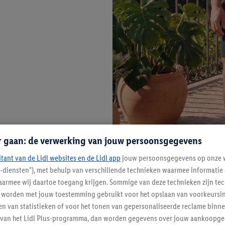
r gaan: de verwerking van jouw persoonsgegevens
itant van de Lidl websites en de Lidl app
jouw persoonsgegevens op onze w
l-diensten"), met behulp van verschillende technieken waarmee informati
armee wij daartoe toegang krijgen. Sommige van deze technieken zijn tec
worden met jouw toestemming gebruikt voor het opslaan van voorkeursins
n van statistieken of voor het tonen van gepersonaliseerde reclame binne
ent van het Lidl Plus-programma, dan worden gegevens over jouw aankoopge