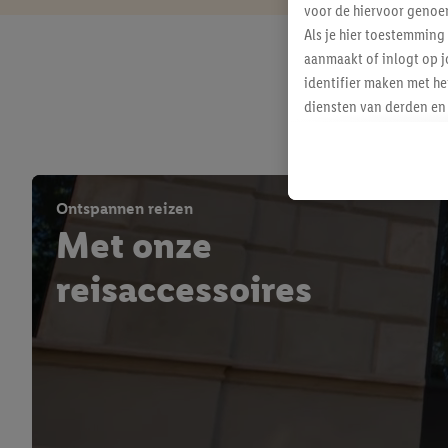
voor de hiervoor genoe
Als je hier toestemming
aanmaakt of inlogt op j
identifier maken met he
diensten van derden en 
mailadres ook worden sa
toegewezen.
Als je hiervoor toeste
eerder interesse hebt g
Ontspannen reizen
maar het niet te kopen)
Met onze
Lidl-diensten worden we
mailadres en met eventu
reisaccessoires
toegewezen.
Onder "Aanpassen" kun 
verwerkingsdoeleinden j
Door te klikken op "Weig
technieken worden gebr
Door op "Akkoord" te kl
inclusief over de opsl