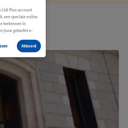
n Lidl Plus-account
A. een speciale online
te herkennen in
an jouw gehashte e-
aan jou zijn
ssen
Akkoord
r producten waarin je
 winkel te plaatsen
innen verschillende
 van jouw gehashte e-
an jou kunnen worden
erking.
en vergelijkbare
en. Meer informatie,
t moment in te