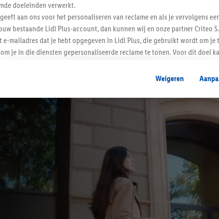
mde doeleinden verwerkt.
 geeft aan ons voor het personaliseren van reclame en als je vervolgens ee
ouw bestaande Lidl Plus-account, dan kunnen wij en onze partner Criteo S.
t e-mailadres dat je hebt opgegeven in Lidl Plus, die gebruikt wordt om je 
om je in die diensten gepersonaliseerde reclame te tonen. Voor dit doel k
mengevoegd met andere identifiers of met identifiers die door Criteo S.A. 
Weigeren
Aanpa
mming geeft, dan kunnen retargeting advertenties worden weergegeven voo
etoond (bijvoorbeeld door het product in een winkelmandje van een online
. De retargeting advertenties kunnen op verschillende eindapparaten en b
ergegeven, als verschillende eindapparaten en Lidl-diensten, met behulp
ele andere identifiers of met identifiers waarover Criteo S.A. beschikt, a
je aangeven met welke cookies en vergelijkbare technieken en met welke
e instemt. Verder kan je er meer informatie vinden over de gegevensverw
eren", kies je voor de optie dat er enkel technisch noodzakelijke cookies 
uikt.
ikken, stem je in met alle verwerkingen voor alle bovengenoemde doeleind
agperiode van de gegevens en je recht om jouw toestemming op elk gewens