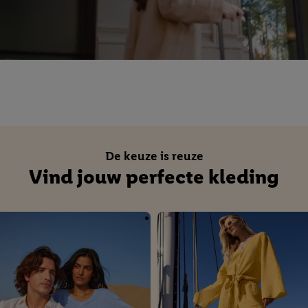
privacyverklaring
.
Je vindt de impressum voor de Lidl website hier.
Klik
hie
inzetten.
De keuze is reuze
Vind jouw perfecte kleding