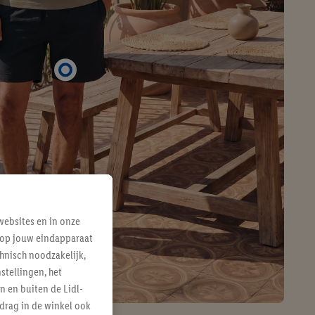
ebsites en in onze
e op jouw eindapparaat
hnisch noodzakelijk,
tellingen, het
n en buiten de Lidl-
drag in de winkel ook