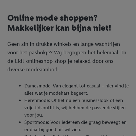
verschillende eindapparaten en binnen verschillende Lidl-
diensten worden weergegeven, als verschillende eindapparaten
en Lidl-diensten, met behulp van jouw gehashte e-mailadres en
Online mode shoppen?
met eventuele andere identifiers of met identifiers waarover
Makkelijker kan bijna niet!
Criteo S.A. beschikt, aan jou kunnen worden toegewezen.
Onder "Aanpassen" kun je aangeven met welke cookies en
Geen zin in drukke winkels en lange wachtrijen
vergelijkbare technieken en met welke verwerkingsdoeleinden
je instemt. Verder kan je er meer informatie vinden over de
voor het pashokje? Wij begrijpen het helemaal. In
gegevensverwerking.
de Lidl-onlineshop shop je relaxed door ons
Door te klikken op "Weigeren", kies je voor de optie dat er enkel
diverse modeaanbod.
technisch noodzakelijke cookies en vergelijkbare technieken
worden gebruikt.
Damesmode: Van elegant tot casual – hier vind je
Door op "Akkoord" te klikken, stem je in met alle verwerkingen
alles wat je modehart begeert.
voor alle bovengenoemde doeleinden. Meer informatie,
Herenmode: Of het nu een businesslook of een
inclusief over de opslagperiode van de gegevens en je recht om
vrijetijdsoutfit is, wij hebben de passende stijlen
jouw toestemming op elk gewenst moment in te trekken, vind je
voor jou.
in onze
privacyverklaring
.
Je vindt de impressum voor de Lidl
Sportmode: Voor iedereen die graag beweegt en
website hier.
Klik
hier
voor meer informatie over de cookies die
er daarbij goed uit wil zien.
wij inzetten.