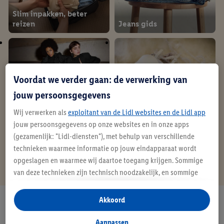
Slim inpakken, beter
reizen
Jeans gids
Voordat we verder gaan: de verwerking van
jouw persoonsgegevens
Wij verwerken als
exploitant van de Lidl websites en de Lidl app
jouw persoonsgegevens op onze websites en in onze apps
Gids voor panty's
BH-gids
(gezamenlijk: "Lidl-diensten"), met behulp van verschillende
technieken waarmee informatie op jouw eindapparaat wordt
opgeslagen en waarmee wij daartoe toegang krijgen. Sommige
Meer ontdekken
van deze technieken zijn technisch noodzakelijk, en sommige
technieken worden met jouw toestemming gebruikt voor het
opslaan van voorkeursinstellingen, het verzamelen en
Akkoord
Ben je op zoek naar iets anders?
analyseren van statistieken of voor het tonen van
We hebben alles in huis
gepersonaliseerde reclame binnen en buiten de Lidl-diensten.
Aanpassen