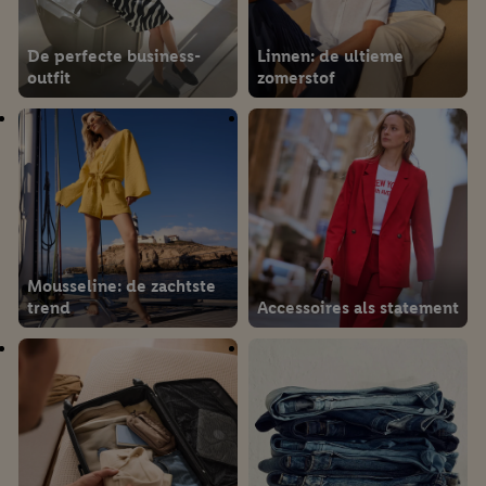
De perfecte business-
Linnen: de ultieme
outfit
zomerstof
Mousseline: de zachtste
trend
Accessoires als statement