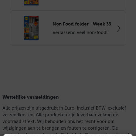
Non Food folder - Week 33
Verrassend veel non-food!
Wettelijke vermeldingen
Alle prijzen zijn uitgedrukt in Euro, inclusief BTW, exclusief
verzendkosten. Alle producten zijn leverbaar zolang de
voorraad strekt. Wij behouden ons het recht voor om
wijzigingen aan te brengen en fouten te corrigeren. De
producten kunnen in werkelijkheid afwijken van de getoonde