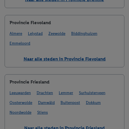
Provincie Flevoland
Almere
Lelystad
Zeewolde
Biddinghuizen
Emmeloord
Naar alle steden in Provincie Flevoland
Provincie Friesland
Leeuwarden
Drachten
Lemmer
Surhuisterveen
Oosterwolde
Damwâld
Buitenpost
Dokkum
Noordwolde
Stiens
Naar alle steden in Provincie Friesland