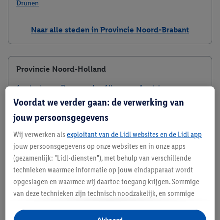
Drunen
Naar alle steden in Provincie Noord-Brabant
Provincie Noord-Holland
Amsterdam
Purmerend
Alkmaar
Amstelveen
Voordat we verder gaan: de verwerking van
Hoorn
Hoofddorp
Hilversum
Zaandam
Bussum
jouw persoonsgegevens
Anna Paulowna
Wij verwerken als
exploitant van de Lidl websites en de Lidl app
jouw persoonsgegevens op onze websites en in onze apps
Naar alle steden in Provincie Noord-Holland
(gezamenlijk: "Lidl-diensten"), met behulp van verschillende
technieken waarmee informatie op jouw eindapparaat wordt
opgeslagen en waarmee wij daartoe toegang krijgen. Sommige
Provincie Overijssel
van deze technieken zijn technisch noodzakelijk, en sommige
technieken worden met jouw toestemming gebruikt voor het
Enschede
Zwolle
Deventer
Almelo
Hengelo
opslaan van voorkeursinstellingen, het verzamelen en