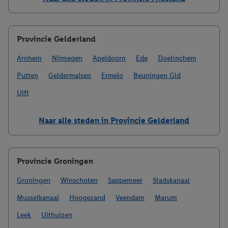
Provincie Gelderland
Arnhem
Nijmegen
Apeldoorn
Ede
Doetinchem
Putten
Geldermalsen
Ermelo
Beuningen Gld
Ulft
Naar alle steden in Provincie Gelderland
Provincie Groningen
Groningen
Winschoten
Sappemeer
Stadskanaal
Musselkanaal
Hoogezand
Veendam
Marum
Leek
Uithuizen