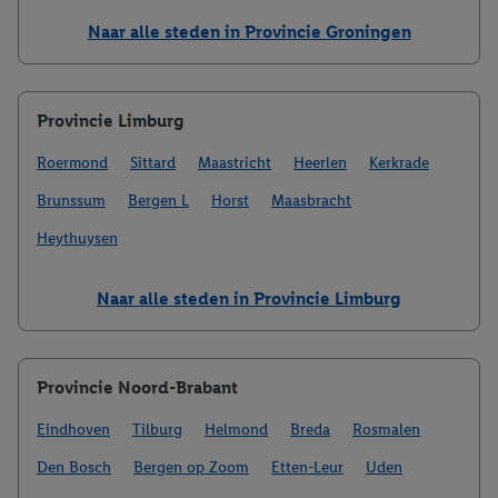
Naar alle steden in Provincie Groningen
Provincie Limburg
Roermond
Sittard
Maastricht
Heerlen
Kerkrade
Brunssum
Bergen L
Horst
Maasbracht
Heythuysen
Naar alle steden in Provincie Limburg
Provincie Noord-Brabant
Eindhoven
Tilburg
Helmond
Breda
Rosmalen
Den Bosch
Bergen op Zoom
Etten-Leur
Uden