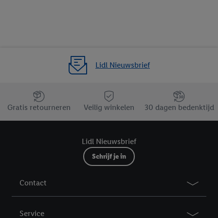
website hier.
Klik
hier
voor meer informatie over de cookies die
wij inzetten.
Lidl Nieuwsbrief
Jouw voordelen bij ons als Lidl webshop klant
Gratis retourneren
Veilig winkelen
30 dagen bedenktijd
Lidl Nieuwsbrief
Schrijf je in
Contact
Service