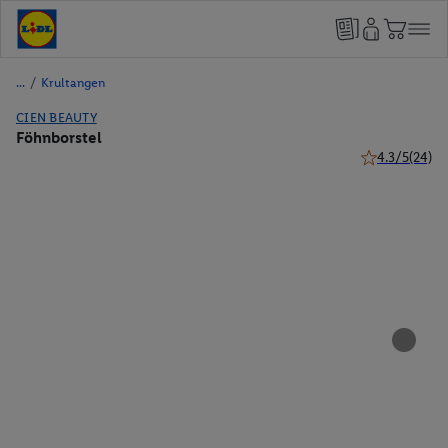
/
Krultangen
CIEN BEAUTY
Föhnborstel
4.3/5
(24)
4.3 van 5 ster