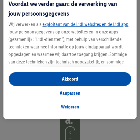
Voordat we verder gaan: de verwerking van
d
jouw persoonsgegevens
e
Wij verwerken als
exploitant van de Lidl websites en de Lidl app
pa
jouw persoonsgegevens op onze websites en in onze apps
(gezamenlijk: "Lidl-diensten"), met behulp van verschillende
l
technieken waarmee informatie op jouw eindapparaat wordt
m
opgeslagen en waarmee wij daartoe toegang krijgen. Sommige
van deze technieken zijn technisch noodzakelijk, en sommige
va
technieken worden met jouw toestemming gebruikt voor het
n
opslaan van voorkeursinstellingen, het verzamelen en
Akkoord
analyseren van statistieken of voor het tonen van
je
gepersonaliseerde reclame binnen en buiten de Lidl-diensten.
Aanpassen
ha
Als je lid bent van het Lidl Plus-programma, dan worden
gegevens over jouw aankoopgedrag in de winkel ook voor de
Weigeren
n
hiervoor genoemde doeleinden verwerkt.
d.
Als je hier toestemming geeft aan ons voor het personaliseren
van reclame en als je vervolgens een Lidl Plus-account
O
aanmaakt of inlogt op jouw bestaande Lidl Plus-account, dan
n