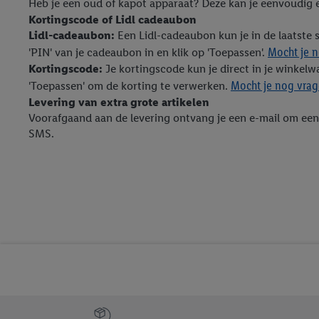
Heb je een oud of kapot apparaat? Deze kan je eenvoudig e
Door te klikken op "Weig
Kortingscode of Lidl cadeaubon
technieken worden gebr
Lidl-cadeaubon:
Een Lidl-cadeaubon kun je in de laatste 
Door op "Akkoord" te kl
Mocht je n
'PIN' van je cadeaubon in en klik op 'Toepassen'.
inclusief over de opsl
Kortingscode:
Je kortingscode kun je direct in je winkelwa
trekken, vind je in onze
Mocht je nog vrage
'Toepassen' om de korting te verwerken.
over de cookies die wij 
Levering van extra grote artikelen
Voorafgaand aan de levering ontvang je een e-mail om een
SMS.
Jouw voordelen bij ons als Lidl webshop klant