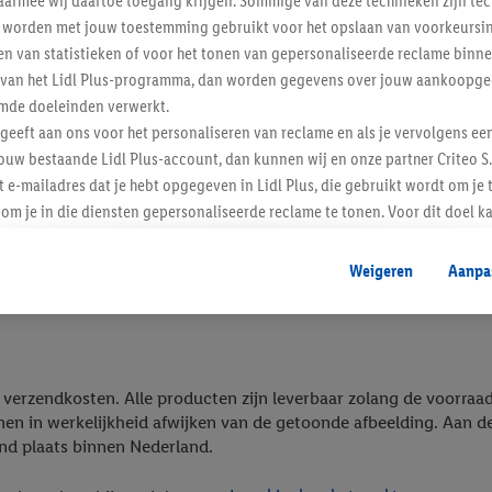
armee wij daartoe toegang krijgen. Sommige van deze technieken zijn tec
Y®
lupilu®
worden met jouw toestemming gebruikt voor het opslaan van voorkeursins
n van statistieken of voor het tonen van gepersonaliseerde reclame binne
or hem
Mode voor baby's en kin
ent van het Lidl Plus-programma, dan worden gegevens over jouw aankoopge
mde doeleinden verwerkt.
lees meer
 geeft aan ons voor het personaliseren van reclame en als je vervolgens ee
ouw bestaande Lidl Plus-account, dan kunnen wij en onze partner Criteo S.
t e-mailadres dat je hebt opgegeven in Lidl Plus, die gebruikt wordt om je 
om je in die diensten gepersonaliseerde reclame te tonen. Voor dit doel k
mengevoegd met andere identifiers of met identifiers die door Criteo S.A. 
Weigeren
Aanpa
mming geeft, dan kunnen retargeting advertenties worden weergegeven voo
etoond (bijvoorbeeld door het product in een winkelmandje van een online
. De retargeting advertenties kunnen op verschillende eindapparaten en b
ergegeven, als verschillende eindapparaten en Lidl-diensten, met behulp
ele andere identifiers of met identifiers waarover Criteo S.A. beschikt, a
ief verzendkosten. Alle producten zijn leverbaar zolang de voorra
nen in werkelijkheid afwijken van de getoonde afbeelding. Aan 
end plaats binnen Nederland.
je aangeven met welke cookies en vergelijkbare technieken en met welke
e instemt. Verder kan je er meer informatie vinden over de gegevensverw