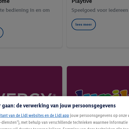
Home
Playtive
nte bediening in en om
Speelgoed voor iedereen
lees meer
r gaan: de verwerking van jouw persoonsgegevens
itant van de Lidl websites en de Lidl app
jouw persoonsgegevens op onze w
l-diensten"), met behulp van verschillende technieken waarmee informati