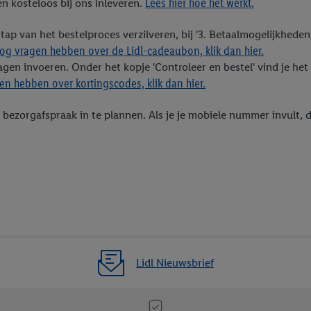
Lees hier hoe het werkt.
n kosteloos bij ons inleveren.
eren", kies je voor de optie dat er enkel technisch noodzakelijke cookies 
uikt.
stap van het bestelproces verzilveren, bij '3. Betaalmogelijkhed
ikken, stem je in met alle verwerkingen voor alle bovengenoemde doeleind
og vragen hebben over de Lidl-cadeaubon, klik dan hier.
agperiode van de gegevens en je recht om jouw toestemming op elk gewens
gen invoeren. Onder het kopje 'Controleer en bestel' vind je het v
privacyverklaring
.
Je vindt de impressum voor de Lidl website hier.
Klik
hie
n hebben over kortingscodes, klik dan hier.
inzetten.
 bezorgafspraak in te plannen. Als je je mobiele nummer invult,
Lidl Nieuwsbrief