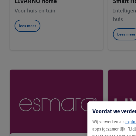
LIVARNO home
Smart 
Voor huis en tuin
Intellige
huis
lees meer
Lees meer
Voordat we verde
Wij verwerken als
explo
apps (gezamenlijk: "Lid