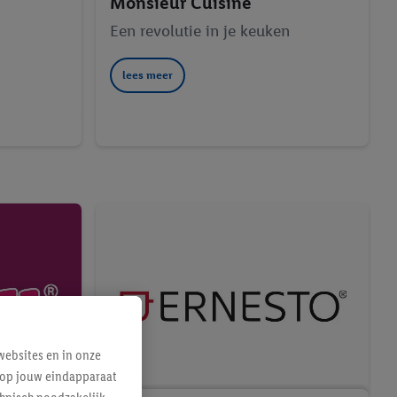
Monsieur Cuisine
Een revolutie in je keuken
lees meer
ebsites en in onze
e op jouw eindapparaat