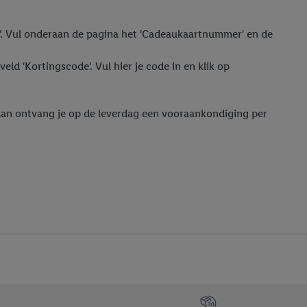
en vergelijkbare
en'. Vul onderaan de pagina het 'Cadeaukaartnummer' en de
en. Meer informatie,
t moment in te
eld 'Kortingscode'. Vul hier je code in en klik op
r
voor meer informatie
 dan ontvang je op de leverdag een vooraankondiging per