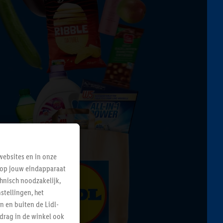
ebsites en in onze
e op jouw eindapparaat
hnisch noodzakelijk,
tellingen, het
n en buiten de Lidl-
drag in de winkel ook