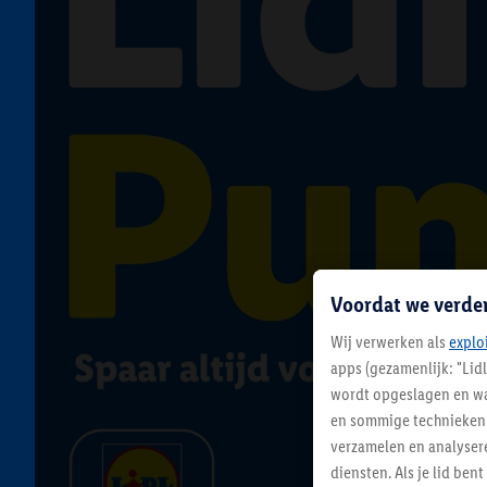
Voordat we verde
Wij verwerken als
explo
apps (gezamenlijk: "Lid
wordt opgeslagen en wa
en sommige technieken 
verzamelen en analysere
diensten. Als je lid b