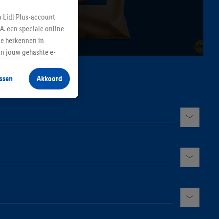
n Lidl Plus-account
A. een speciale online
te herkennen in
an jouw gehashte e-
aan jou zijn
ssen
Akkoord
r producten waarin je
 winkel te plaatsen
innen verschillende
 van jouw gehashte e-
an jou kunnen worden
erking.
en vergelijkbare
en. Meer informatie,
t moment in te