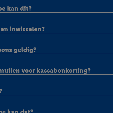
privacyverklaring
.
Je vindt de impressum voor de Lidl website hier.
Klik
hie
oe kan dit?
inzetten.
en inwisselen?
pons geldig?
nruilen voor kassabonkorting?
?
oe kan dat?