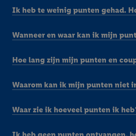
trekken, vind je in onze
Ik heb te weinig punten gehad. H
over de cookies die wij 
Wanneer en waar kan ik mijn punt
Hoe lang zijn mijn punten en cou
Waarom kan ik mijn punten niet i
Waar zie ik hoeveel punten ik heb
Ik heb geen punten ontvangen, h