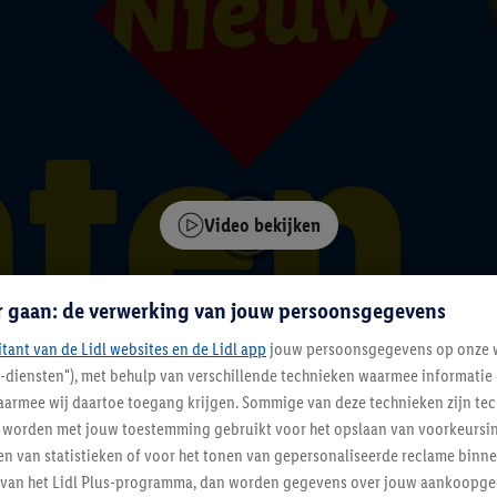
Video bekijken
r gaan: de verwerking van jouw persoonsgegevens
itant van de Lidl websites en de Lidl app
jouw persoonsgegevens op onze w
l-diensten"), met behulp van verschillende technieken waarmee informati
armee wij daartoe toegang krijgen. Sommige van deze technieken zijn tec
worden met jouw toestemming gebruikt voor het opslaan van voorkeursins
n van statistieken of voor het tonen van gepersonaliseerde reclame binne
ent van het Lidl Plus-programma, dan worden gegevens over jouw aankoopge