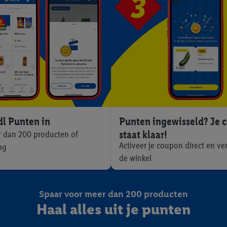
Punten ingewisseld? Je 
dl Punten in
staat klaar!
r dan 200 producten of
Activeer je coupon direct en ve
ng
de winkel
Spaar voor meer dan 200 producten
Haal alles uit je punten