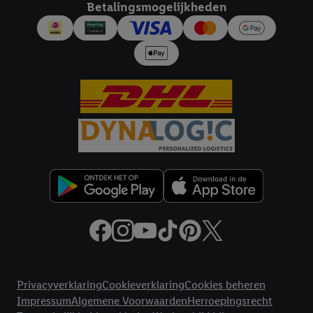
Betalingsmogelijkheden
worden gebruikt.
Door op "Akkoord" te klikken, stem je in met alle verwerkingen
voor alle bovengenoemde doeleinden. Meer informatie,
inclusief over de opslagperiode van de gegevens en je recht om
jouw toestemming op elk gewenst moment in te trekken, vind je
in onze
privacyverklaring
.
Je vindt de impressum voor de Lidl
website hier.
Klik
hier
voor meer informatie over de cookies die
wij inzetten.
Juridische koppelingen
Privacyverklaring
Cookieverklaring
Cookies beheren
Impressum
Algemene Voorwaarden
Herroepingsrecht