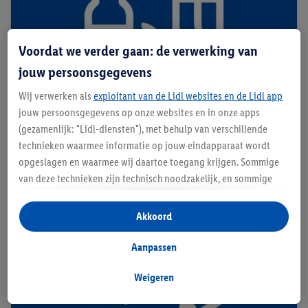
Voordat we verder gaan: de verwerking van
jouw persoonsgegevens
Wij verwerken als
exploitant van de Lidl websites en de Lidl app
jouw persoonsgegevens op onze websites en in onze apps
(gezamenlijk: "Lidl-diensten"), met behulp van verschillende
technieken waarmee informatie op jouw eindapparaat wordt
opgeslagen en waarmee wij daartoe toegang krijgen. Sommige
Onze huismerken
van deze technieken zijn technisch noodzakelijk, en sommige
Van de hoogste kwaliteit voor de laagste prijs
technieken worden met jouw toestemming gebruikt voor het
opslaan van voorkeursinstellingen, het verzamelen en
Akkoord
analyseren van statistieken of voor het tonen van
gepersonaliseerde reclame binnen en buiten de Lidl-diensten.
Aanpassen
Als je lid bent van het Lidl Plus-programma, dan worden
gegevens over jouw aankoopgedrag in de winkel ook voor de
Weigeren
hiervoor genoemde doeleinden verwerkt.