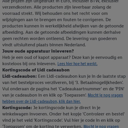
Alle prijzen zijn uitgedrukt in Euro, inclusief BTW, exclusief
Criteo S.A. beschikt, aan jou kunnen worden toegewezen.
verzendkosten. Alle producten zijn leverbaar zolang de
Onder "Aanpassen" kun je aangeven met welke cookies en
voorraad strekt. Wij behouden ons het recht voor om
vergelijkbare technieken en met welke verwerkingsdoeleinden
wijzigingen aan te brengen en fouten te corrigeren. De
je instemt. Verder kan je er meer informatie vinden over de
producten kunnen in werkelijkheid afwijken van de getoonde
gegevensverwerking.
afbeelding. Aan de getoonde afbeeldingen kunnen derhalve
Door te klikken op "Weigeren", kies je voor de optie dat er enkel
geen rechten worden ontleend. De levering van goederen
technisch noodzakelijke cookies en vergelijkbare technieken
vindt uitsluitend plaats binnen Nederland.
Jouw oude apparatuur inleveren?
worden gebruikt.
Heb je een oud of kapot apparaat? Deze kan je eenvoudig en
Door op "Akkoord" te klikken, stem je in met alle verwerkingen
kosteloos bij ons inleveren.
Lees hier hoe het werkt.
voor alle bovengenoemde doeleinden. Meer informatie,
Kortingscode of Lidl cadeaubon
inclusief over de opslagperiode van de gegevens en je recht om
Lidl-cadeaubon:
Een Lidl-cadeaubon kun je in de laatste stap
jouw toestemming op elk gewenst moment in te trekken, vind je
van het bestelproces verzilveren, bij '3. Betaalmogelijkheden'.
in onze
privacyverklaring
.
Je vindt de impressum voor de Lidl
Vul onderaan de pagina het 'Cadeaukaartnummer' en de 'PIN'
website hier.
Klik
hier
voor meer informatie over de cookies die
van je cadeaubon in en klik op 'Toepassen'.
Mocht je nog vragen
wij inzetten.
hebben over de Lidl-cadeaubon, klik dan hier.
Kortingscode:
Je kortingscode kun je direct in je
winkelwagen invoeren. Onder het kopje 'Controleer en bestel'
vind je het veld 'Kortingscode'. Vul hier je code in en klik op
'Toepassen' om de korting te verwerken.
Mocht je nog vragen