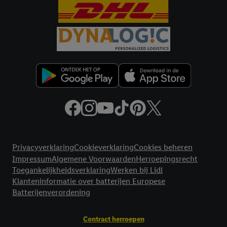
Juridische koppelingen
Privacyverklaring
Cookieverklaring
Cookies beheren
Impressum
Algemene Voorwaarden
Herroepingsrecht
Toegankelijkheidsverklaring
Werken bij Lidl
Klanteninformatie over batterijen Europese
Batterijenverordening
Contract herroepen