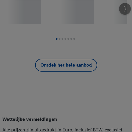
Vlees
Groente en Fruit Telers
Nieuw
Seizoensgroente en fruit
Non-food
SILVERCREST
CRIVIT
Ontdek het hele aanbod
PARKSIDE
LIVARNO
esmara®
LIVERGY®
Playtive
Wettelijke vermeldingen
Monsieur Cuisine
Alle prijzen zijn uitgedrukt in Euro, inclusief BTW, exclusief