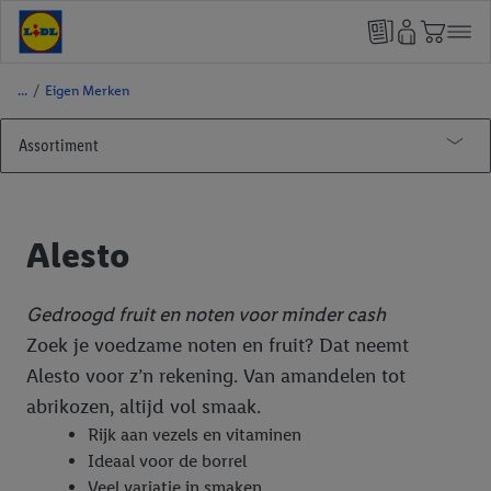
/
Eigen Merken
Assortiment
Producten
Eigen Merken
Alesto
Alesto
Bellarom
Gedroogd fruit en noten voor minder cash
Zoek je voedzame noten en fruit? Dat neemt
BON Gelati
Alesto voor z’n rekening. Van amandelen tot
Cien
abrikozen, altijd vol smaak.
FORMIL
Rijk aan vezels en vitaminen
Ideaal voor de borrel
Freeway
Veel variatie in smaken