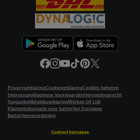
Juridische koppelingen
Privacyverklaring
Cookieverklaring
Cookies beheren
Impressum
Algemene Voorwaarden
Herroepingsrecht
Toegankelijkheidsverklaring
Werken bij Lidl
Klanteninformatie over batterijen Europese
Batterijenverordening
Contract herroepen