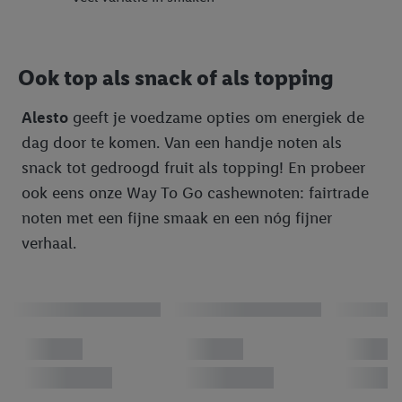
G. BELLINI
Gelatelli
Ook top als snack of als topping
Kipster
Alesto
geeft je voedzame opties om energiek de
Maribel
dag door te komen. Van een handje noten als
Milbona
snack tot gedroogd fruit als topping! En probeer
Sondey
ook eens onze Way To Go cashewnoten: fairtrade
noten met een fijne smaak en een nóg fijner
SUDDENLY
verhaal.
Vita D'or
W5
Bekroond
Groente & fruit
Vers brood
Assortiment