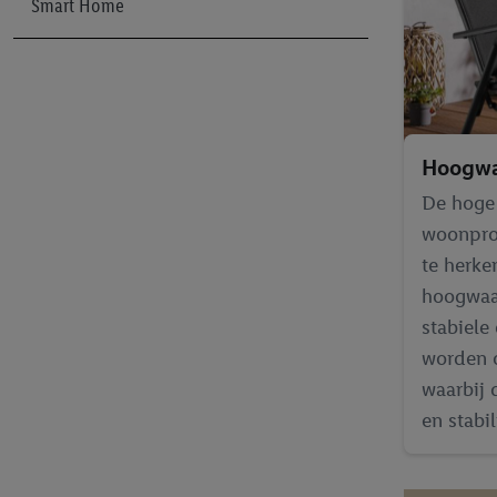
Smart Home
Hoogwa
De hoge 
woonpro
te herke
hoogwaa
stabiele
worden o
waarbij 
en stabili