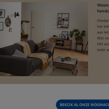
Woona
hando
Omdat 
het bel
aan iet
Met ver
Het as
ieder w
BEKIJK AL ONZE WOONAC