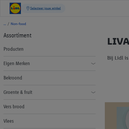
/
Non-food
Assortiment
LIV
Producten
Bij Lidl 
Eigen Merken
Alesto
Bekroond
Bellarom
Groente & fruit
BON Gelati
Assortiment
Vers brood
Cien
Groente en Fruit Telers
Vlees
FORMIL