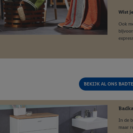
Wist j
Ook me
bijvoo
expres
BEKIJK AL ONS BADT
Badka
In de 
maar ro