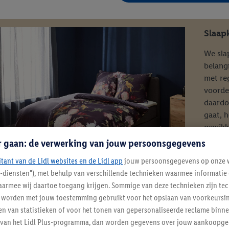
Slaap
We sla
belang
met re
voorde
daardo
gaat, 
gewikk
satijn
r gaan: de verwerking van jouw persoonsgegevens
afmeti
itant van de Lidl websites en de Lidl app
jouw persoonsgegevens op onze w
cm.
l-diensten"), met behulp van verschillende technieken waarmee informati
armee wij daartoe toegang krijgen. Sommige van deze technieken zijn tec
worden met jouw toestemming gebruikt voor het opslaan van voorkeursins
at?
n van statistieken of voor het tonen van gepersonaliseerde reclame binne
ent van het Lidl Plus-programma, dan worden gegevens over jouw aankoopge
 katoen zijn de meest populaire materialen voor matrasovertre