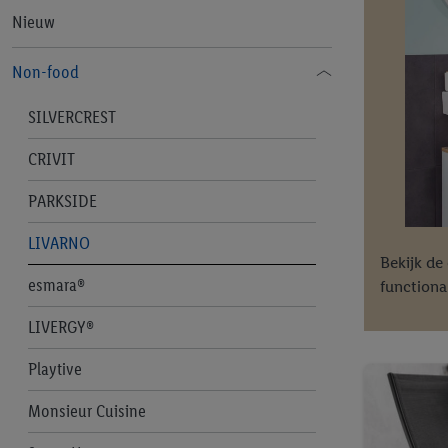
Seizoensgroente en fruit
Nieuw
Freeway
G. BELLINI
Non-food
Gelatelli
SILVERCREST
Kipster
CRIVIT
Maribel
PARKSIDE
Milbona
LIVARNO
Bekijk de
Sondey
esmara®
functiona
SUDDENLY
LIVERGY®
Vita D'or
Playtive
W5
Monsieur Cuisine