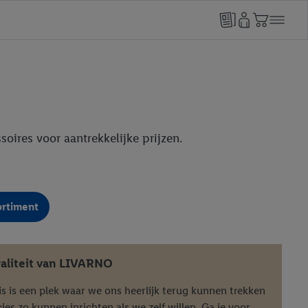
soires voor aantrekkelijke prijzen.
ortiment
aliteit van LIVARNO
is is een plek waar we ons heerlijk terug kunnen trekken
ies zo kunnen inrichten als we zelf willen. Ga je voor