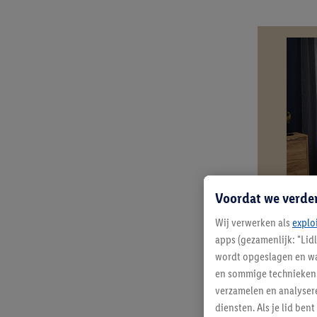
Voordat we verde
Wij verwerken als
explo
apps (gezamenlijk: "Lid
wordt opgeslagen en wa
en sommige technieken 
Wist je d
verzamelen en analysere
diensten. Als je lid b
Jersey en