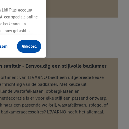
n Lidl Plus-account
A. een speciale online
te herkennen in
an jouw gehashte e-
aan jou zijn
ASSORTIMENT
ssen
Akkoord
r producten waarin je
 winkel te plaatsen
innen verschillende
n sanitair - Eenvoudig een stijlvolle badkamer
 van jouw gehashte e-
sortiment van LIVARNO biedt een uitgebreide keuze
an jou kunnen worden
e inrichting van de badkamer. Met keuze uit
illende wastafelkasten, opbergkasten en
erdecoratie is er voor elke stijl een passend ontwerp.
erking.
k naar een passende wc-bril, wastafelkraan, spiegel of
en vergelijkbare
 badkameraccessoires? LIVARNO heeft het allemaal.
en. Meer informatie,
t moment in te