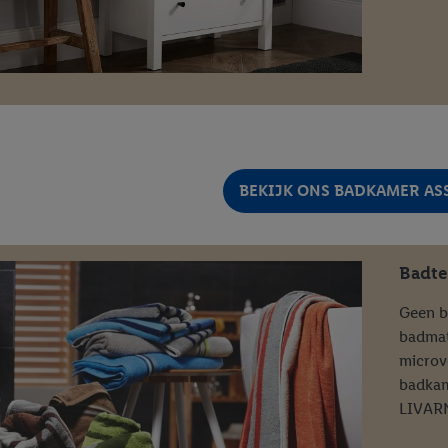
privacyverklaring
.
Je vindt de impressum voor de Lidl website hier.
Klik
hie
inzetten.
BEKIJK ONS BADKAMER A
Badte
Geen b
badmat
microv
badkame
LIVAR