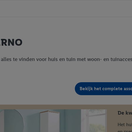
ARNO
is alles te vinden voor huis en tuin met woon- en tuinacces
Bekijk het complete ass
De kw
Het hu
en prec