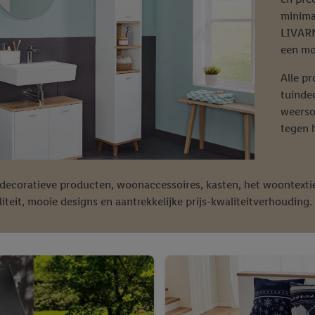
minima
LIVARN
een moo
Alle p
tuindec
weerso
tegen 
 decoratieve producten, woonaccessoires, kasten, het woontext
liteit, mooie designs en aantrekkelijke prijs-kwaliteitverhouding.