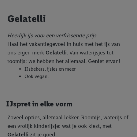
G. BELLINI
Gelatelli
Gelatelli
Kipster
Heerlijk ijs voor een verfrissende prijs
Maribel
Haal het vakantiegevoel in huis met het ijs van
ons eigen merk
Gelatelli
. Van waterijsjes tot
Milbona
roomijs: we hebben het allemaal. Geniet ervan!
Sondey
IJsbekers, ijsjes en meer
Ook vegan!
SUDDENLY
Vita D'or
W5
IJspret in elke vorm
Bekroond
Zoveel opties, allemaal lekker. Roomijs, waterijs of
Groente & fruit
een vrolijk kinderijsje: wat je ook kiest, met
Gelatelli
zit je goed.
Vers brood
Assortiment