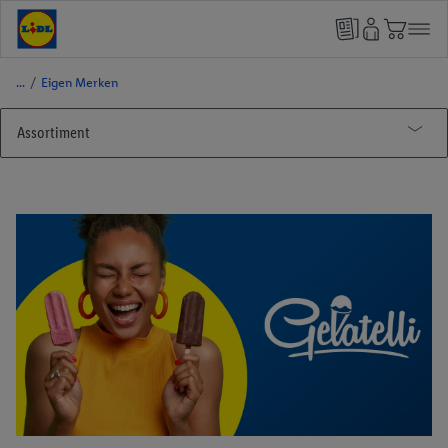
/
Eigen Merken
Assortiment
Producten
Eigen Merken
Alesto
Bellarom
BON Gelati
Cien
FORMIL
Freeway