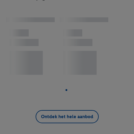
Vlees
Groente en Fruit Telers
Nieuw
Seizoensgroente en fruit
Non-food
SILVERCREST
CRIVIT
PARKSIDE
LIVARNO
esmara®
LIVERGY®
Playtive
Ontdek het hele aanbod
Monsieur Cuisine