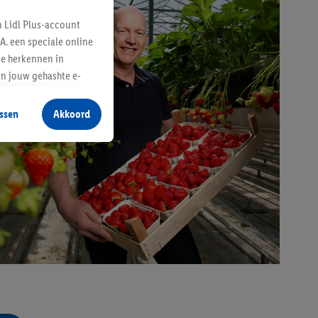
n Lidl Plus-account
A. een speciale online
te herkennen in
an jouw gehashte e-
aan jou zijn
ssen
Akkoord
r producten waarin je
 winkel te plaatsen
innen verschillende
 van jouw gehashte e-
an jou kunnen worden
erking.
en vergelijkbare
en. Meer informatie,
t moment in te