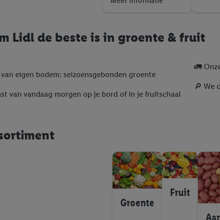
 Lidl de beste is in groente & fruit
🚛 Onze
 van eigen bodem: seizoensgebonden groente
🔎 We d
st van vandaag morgen op je bord of in je fruitschaal
sortiment
Fruit
Groente
Aa