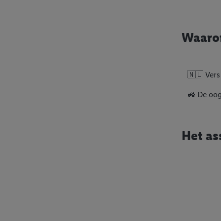
Waarom
🇳🇱 Vers
🚜 De oog
Het as