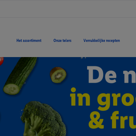
Het assortiment
Onze telers
Verrukkelijke recepten