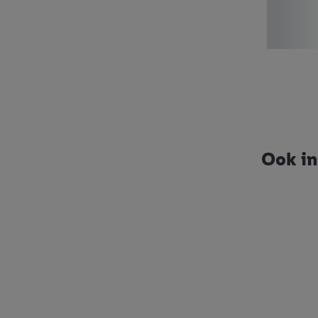
W5
esmara®
LIVERGY®
Playtive
Monsieur Cuisine
Smart Home
Ook in