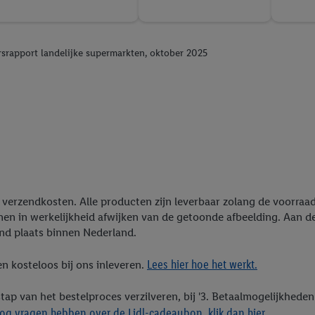
srapport landelijke supermarkten, oktober 2025
ief verzendkosten. Alle producten zijn leverbaar zolang de voorra
nen in werkelijkheid afwijken van de getoonde afbeelding. Aan 
end plaats binnen Nederland.
Lees hier hoe het werkt.
n kosteloos bij ons inleveren.
stap van het bestelproces verzilveren, bij '3. Betaalmogelijkhed
og vragen hebben over de Lidl-cadeaubon, klik dan hier.