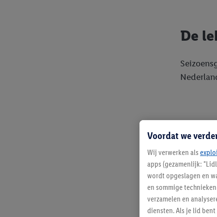
De le
Seizoensg
Nederlan
Voordat we verde
Wij verwerken als
explo
apps (gezamenlijk: "Lid
wordt opgeslagen en wa
en sommige technieken 
Met 
verzamelen en analysere
diensten. Als je lid b