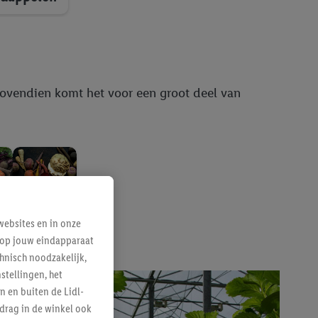
 Bovendien komt het voor een groot deel van
t
Winter
ebsites en in onze
e op jouw eindapparaat
hnisch noodzakelijk,
tellingen, het
n en buiten de Lidl-
drag in de winkel ook