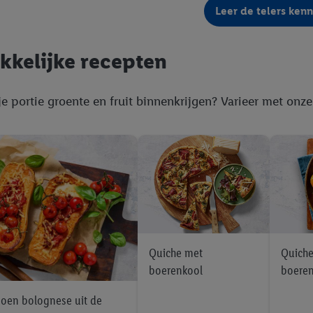
Leer de telers ken
privacyverklaring
.
Je vindt de impressum voor de Lidl website hier.
Klik
hie
inzetten.
kkelijke recepten
je portie groente en fruit binnenkrijgen? Varieer met onze
Quiche met
Quiche
boerenkool
boeren
oen bolognese uit de