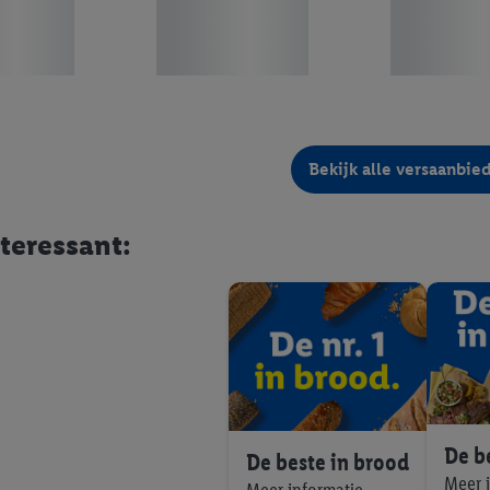
Bekijk alle versaanbie
teressant:
De be
De beste in brood
Meer 
Meer informatie