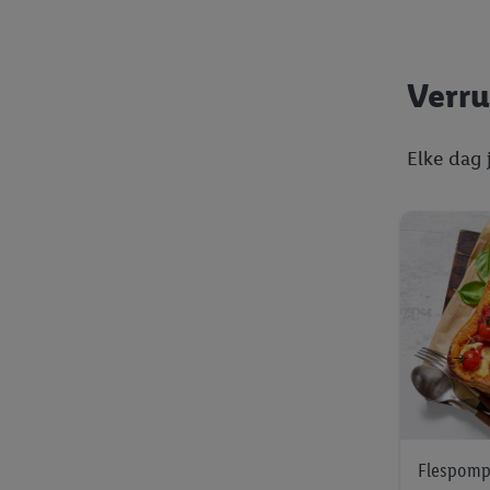
trekken, vind je in onze
over de cookies die wij 
Verru
Elke dag 
Flespomp