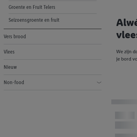
Cien
Groente en Fruit Telers
FORMIL
Alwé
Seizoensgroente en fruit
Freeway
vlee
Vers brood
G. BELLINI
Vlees
We zijn d
Gelatelli
je bord vo
Kipster
Nieuw
Maribel
Non-food
Milbona
SILVERCREST
Sondey
CRIVIT
SUDDENLY
PARKSIDE
Vita D'or
LIVARNO