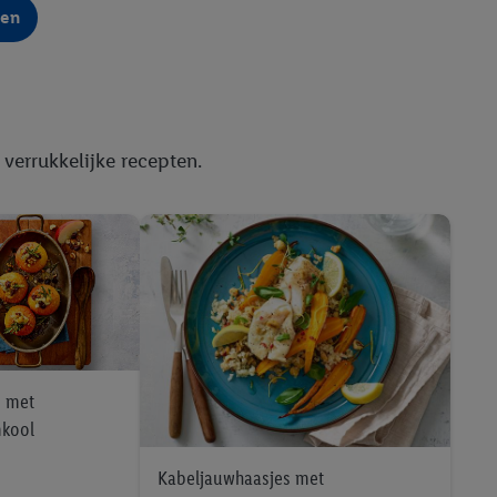
nen
r
voor meer informatie
 verrukkelijke recepten.
 met
kool
Kabeljauwhaasjes met