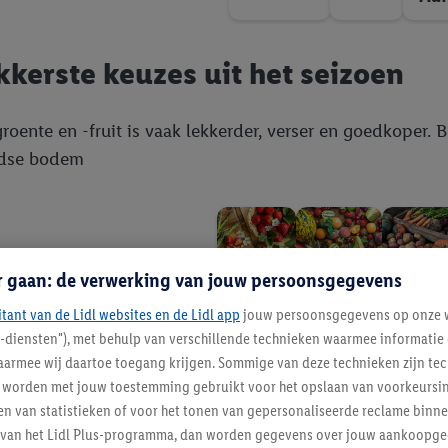
kkerste keuzes uit het seizoen
roente en -fruit is vaak lekkerder, verser en goedkoper.
dse bodem
r gaan: de verwerking van jouw persoonsgegevens
Lente
Herfs
Zomer
itant van de Lidl websites en de Lidl app
jouw persoonsgegevens op onze w
l-diensten"), met behulp van verschillende technieken waarmee informati
armee wij daartoe toegang krijgen. Sommige van deze technieken zijn tec
worden met jouw toestemming gebruikt voor het opslaan van voorkeursins
dank aan onze telers
n van statistieken of voor het tonen van gepersonaliseerde reclame binne
ent van het Lidl Plus-programma, dan worden gegevens over jouw aankoopge