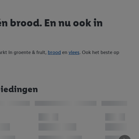
én brood. En nu ook in
kt in groente & fruit,
brood
en
vlees
. Ook het beste op
biedingen