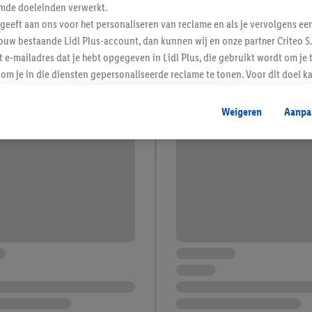
mde doeleinden verwerkt.
 geeft aan ons voor het personaliseren van reclame en als je vervolgens ee
ouw bestaande Lidl Plus-account, dan kunnen wij en onze partner Criteo S.
t e-mailadres dat je hebt opgegeven in Lidl Plus, die gebruikt wordt om je 
om je in die diensten gepersonaliseerde reclame te tonen. Voor dit doel k
mengevoegd met andere identifiers of met identifiers die door Criteo S.A. 
Weigeren
Aanpa
mming geeft, dan kunnen retargeting advertenties worden weergegeven voo
etoond (bijvoorbeeld door het product in een winkelmandje van een online
. De retargeting advertenties kunnen op verschillende eindapparaten en b
ergegeven, als verschillende eindapparaten en Lidl-diensten, met behulp
ele andere identifiers of met identifiers waarover Criteo S.A. beschikt, a
je aangeven met welke cookies en vergelijkbare technieken en met welke
e instemt. Verder kan je er meer informatie vinden over de gegevensverw
eren", kies je voor de optie dat er enkel technisch noodzakelijke cookies 
uikt.
ikken, stem je in met alle verwerkingen voor alle bovengenoemde doeleind
agperiode van de gegevens en je recht om jouw toestemming op elk gewens