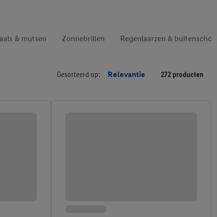
aals & mutsen
Zonnebrillen
Regenlaarzen & buitenscho
Gesorteerd op:
Relevantie
272 producten