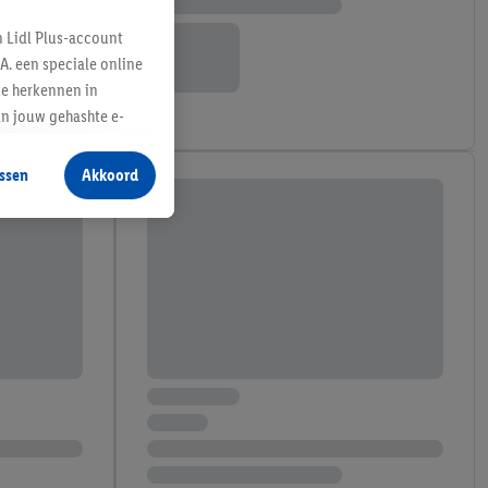
n Lidl Plus-account
A. een speciale online
te herkennen in
an jouw gehashte e-
aan jou zijn
ssen
Akkoord
r producten waarin je
 winkel te plaatsen
innen verschillende
 van jouw gehashte e-
an jou kunnen worden
erking.
en vergelijkbare
en. Meer informatie,
t moment in te