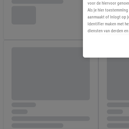
voor de hiervoor genoe
Als je hier toestemming
aanmaakt of inlogt op j
identifier maken met he
diensten van derden en 
mailadres ook worden sa
toegewezen.
Als je hiervoor toeste
eerder interesse hebt g
maar het niet te kopen)
Lidl-diensten worden we
mailadres en met eventu
toegewezen.
Onder "Aanpassen" kun 
verwerkingsdoeleinden j
Door te klikken op "Weig
technieken worden gebr
Door op "Akkoord" te kl
inclusief over de opsl