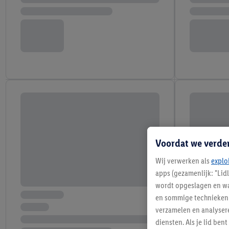
Voordat we verde
Wij verwerken als
explo
apps (gezamenlijk: "Lid
wordt opgeslagen en wa
en sommige technieken 
verzamelen en analysere
diensten. Als je lid b