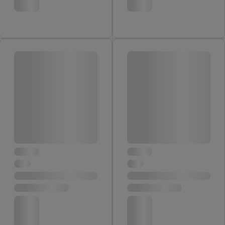
jouw toestemming op elk gewenst moment in te trekken, vind je
in onze
privacyverklaring
.
Je vindt de impressum voor de Lidl
website hier.
Klik
hier
voor meer informatie over de cookies die
wij inzetten.