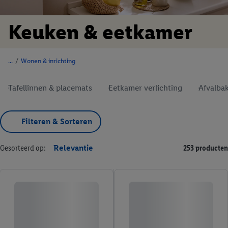
Keuken & eetkamer
/
Wonen & inrichting
Tafellinnen & placemats
Eetkamer verlichting
Afvalba
Filteren & Sorteren
Gesorteerd op:
Relevantie
253 producten