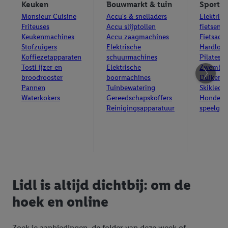
Keuken
Bouwmarkt & tuin
Sport
Monsieur Cuisine
Accu's & snelladers
Elektrisc
Friteuses
Accu slijptollen
fietsen
Keukenmachines
Accu zaagmachines
Fietsacce
Stofzuigers
Elektrische
Hardloop
Koffiezetapparaten
schuurmachines
Pilates 
Tosti ijzer en
Elektrische
Zwemba
broodrooster
boormachines
Duiken
Pannen
Tuinbewatering
Skikledi
Waterkokers
Gereedschapskoffers
Honden
Reinigingsapparatuur
speelgoe
Lidl is altijd dichtbij: om de
hoek en online
Zoek je aanbiedingen, de folder van deze week of