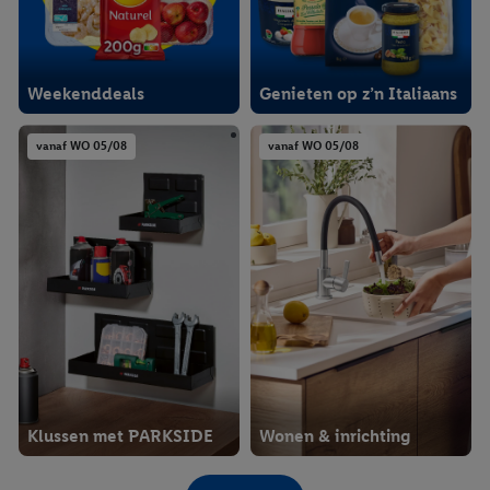
Weekenddeals
Genieten op z’n Italiaans
vanaf WO 05/08
vanaf WO 05/08
Klussen met PARKSIDE
Wonen & inrichting
vanaf WO 05/08
vanaf WO 05/08