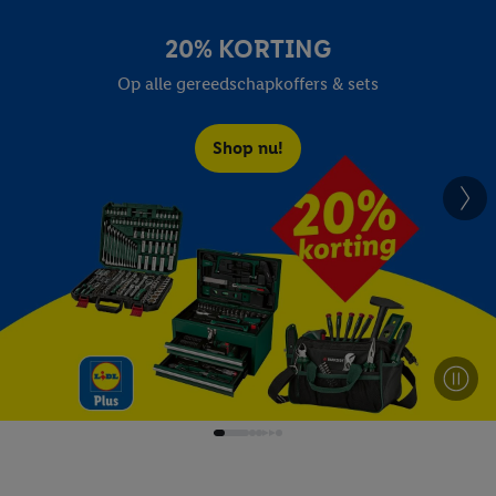
20% KORTING
Op alle gereedschapkoffers & sets
Shop nu!