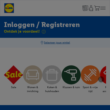
Inloggen / Registreren
Ontdek je voordeel!
Sale
Wonen &
Koken &
Klussen & tuin
Sport & vrije
Mod
inrichting
huishouden
tijd
acces