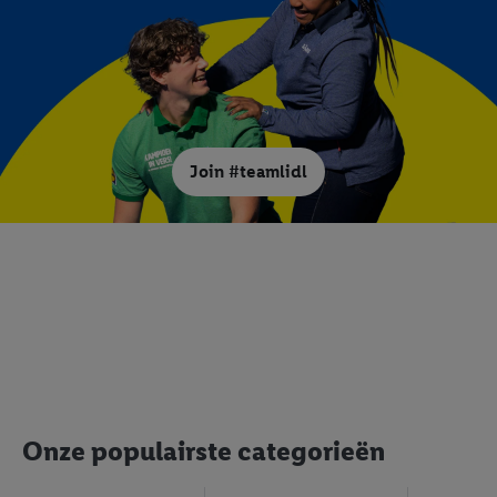
Door op "Akkoord" te klikken, stem je in met alle verwerkingen
voor alle bovengenoemde doeleinden. Meer informatie,
inclusief over de opslagperiode van de gegevens en je recht om
jouw toestemming op elk gewenst moment in te trekken, vind je
in onze
privacyverklaring
.
Je vindt de impressum voor de Lidl
website hier.
Klik
hier
voor meer informatie over de cookies die
wij inzetten.
Join #teamlidl
Onze populairste categorieën