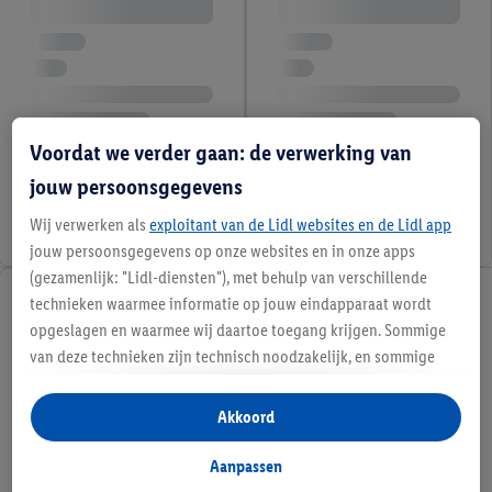
Voordat we verder gaan: de verwerking van
jouw persoonsgegevens
Wij verwerken als
exploitant van de Lidl websites en de Lidl app
jouw persoonsgegevens op onze websites en in onze apps
(gezamenlijk: "Lidl-diensten"), met behulp van verschillende
technieken waarmee informatie op jouw eindapparaat wordt
opgeslagen en waarmee wij daartoe toegang krijgen. Sommige
van deze technieken zijn technisch noodzakelijk, en sommige
technieken worden met jouw toestemming gebruikt voor het
opslaan van voorkeursinstellingen, het verzamelen en
Akkoord
analyseren van statistieken of voor het tonen van
gepersonaliseerde reclame binnen en buiten de Lidl-diensten.
Aanpassen
Als je lid bent van het Lidl Plus-programma, dan worden