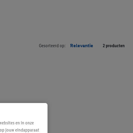
Gesorteerd op:
Relevantie
2 producten
ebsites en in onze
e op jouw eindapparaat