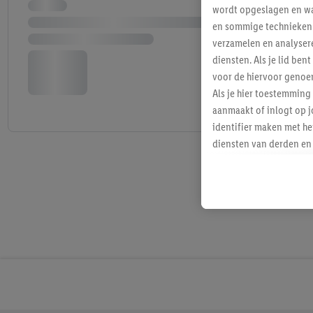
wordt opgeslagen en wa
en sommige technieken 
verzamelen en analysere
diensten. Als je lid b
voor de hiervoor genoe
Als je hier toestemming
aanmaakt of inlogt op j
identifier maken met he
diensten van derden en 
mailadres ook worden sa
toegewezen.
Als je hiervoor toeste
eerder interesse hebt g
maar het niet te kopen)
Lidl-diensten worden we
mailadres en met eventu
toegewezen.
Onder "Aanpassen" kun 
verwerkingsdoeleinden j