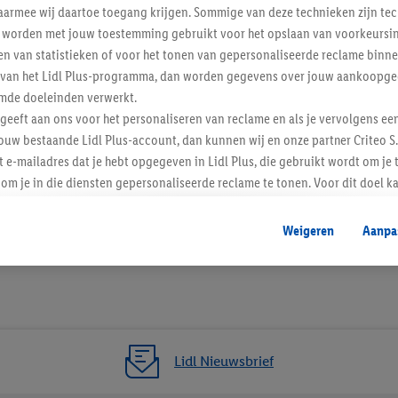
armee wij daartoe toegang krijgen. Sommige van deze technieken zijn tec
worden met jouw toestemming gebruikt voor het opslaan van voorkeursins
n van statistieken of voor het tonen van gepersonaliseerde reclame binne
ent van het Lidl Plus-programma, dan worden gegevens over jouw aankoopge
mde doeleinden verwerkt.
 geeft aan ons voor het personaliseren van reclame en als je vervolgens ee
ouw bestaande Lidl Plus-account, dan kunnen wij en onze partner Criteo S.
t e-mailadres dat je hebt opgegeven in Lidl Plus, die gebruikt wordt om je 
om je in die diensten gepersonaliseerde reclame te tonen. Voor dit doel k
2 / 2
mengevoegd met andere identifiers of met identifiers die door Criteo S.A. 
Weigeren
Aanpa
mming geeft, dan kunnen retargeting advertenties worden weergegeven voo
etoond (bijvoorbeeld door het product in een winkelmandje van een online
. De retargeting advertenties kunnen op verschillende eindapparaten en b
ergegeven, als verschillende eindapparaten en Lidl-diensten, met behulp
ele andere identifiers of met identifiers waarover Criteo S.A. beschikt, a
Lidl Nieuwsbrief
je aangeven met welke cookies en vergelijkbare technieken en met welke
e instemt. Verder kan je er meer informatie vinden over de gegevensverw