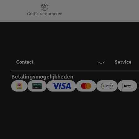
Jouw voordelen bij ons als Lidl webshop klant
Door te klikken op "Weig
Gratis retourneren
technieken worden gebr
Door op "Akkoord" te kl
inclusief over de opsl
trekken, vind je in onze
over de cookies die wij 
Contact
Service
Betalingsmogelijkheden