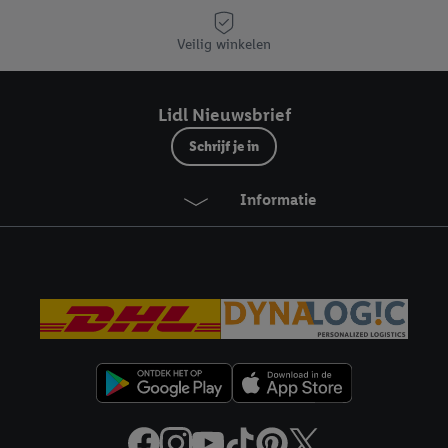
eren", kies je voor de optie dat er enkel technisch noodzakelijke cookies 
uikt.
Veilig winkelen
ikken, stem je in met alle verwerkingen voor alle bovengenoemde doeleind
agperiode van de gegevens en je recht om jouw toestemming op elk gewens
Lidl Nieuwsbrief
privacyverklaring
.
Je vindt de impressum voor de Lidl website hier.
Klik
hie
inzetten.
Schrijf je in
Informatie