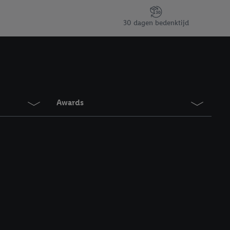
en vergelijkbare
30 dagen bedenktijd
en. Meer informatie,
t moment in te
r
voor meer informatie
Awards