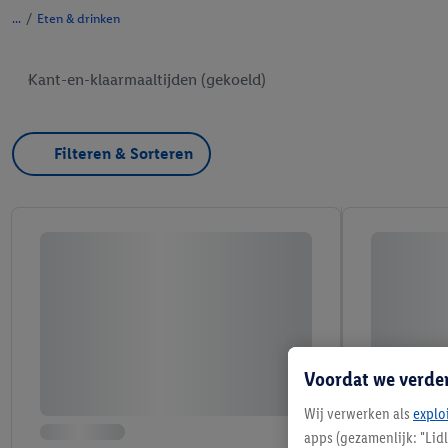
/
Eten & drinken
Kant-en-klaarmaaltijden (gekoeld)
Filteren & Sorteren
Voordat we verde
Wij verwerken als
explo
apps (gezamenlijk: "Lid