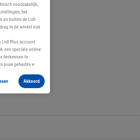
hnisch noodzakelijk,
tellingen, het
n en buiten de Lidl-
drag in de winkel ook
n Lidl Plus-account
A. een speciale online
te herkennen in
an jouw gehashte e-
aan jou zijn
ssen
Akkoord
r producten waarin je
 winkel te plaatsen
innen verschillende
 van jouw gehashte e-
an jou kunnen worden
erking.