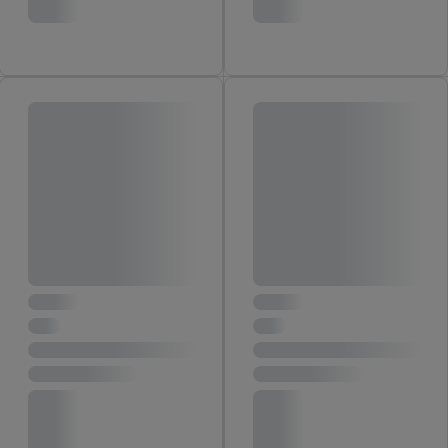
inclusief over de opslagperiode van de gegevens en je recht om
jouw toestemming op elk gewenst moment in te trekken, vind je
in onze
privacyverklaring
.
Je vindt de impressum voor de Lidl
website hier.
Klik
hier
voor meer informatie over de cookies die
wij inzetten.