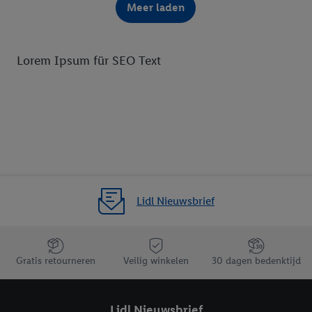
Meer laden
Lorem Ipsum für SEO Text
Lidl Nieuwsbrief
Jouw voordelen bij ons als Lidl webshop klant
Gratis retourneren
Veilig winkelen
30 dagen bedenktijd
Lidl Nieuwsbrief