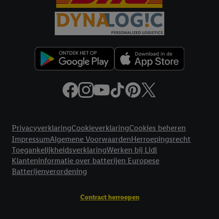
Juridische koppelingen
Privacyverklaring
Cookieverklaring
Cookies beheren
Impressum
Algemene Voorwaarden
Herroepingsrecht
Toegankelijkheidsverklaring
Werken bij Lidl
Klanteninformatie over batterijen Europese
Batterijenverordening
Contract herroepen