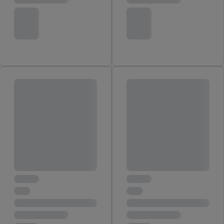
voor alle bovengenoemde doeleinden. Meer informatie,
inclusief over de opslagperiode van de gegevens en je recht om
jouw toestemming op elk gewenst moment in te trekken, vind je
in onze
privacyverklaring
.
Je vindt de impressum voor de Lidl
website hier.
Klik
hier
voor meer informatie over de cookies die
wij inzetten.