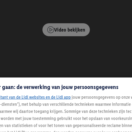
Video bekijken
r gaan: de verwerking van jouw persoonsgegevens
itant van de Lidl websites en de Lidl app
jouw persoonsgegevens op onze w
l-diensten"), met behulp van verschillende technieken waarmee informati
armee wij daartoe toegang krijgen. Sommige van deze technieken zijn tec
worden met jouw toestemming gebruikt voor het opslaan van voorkeursins
n van statistieken of voor het tonen van gepersonaliseerde reclame binne