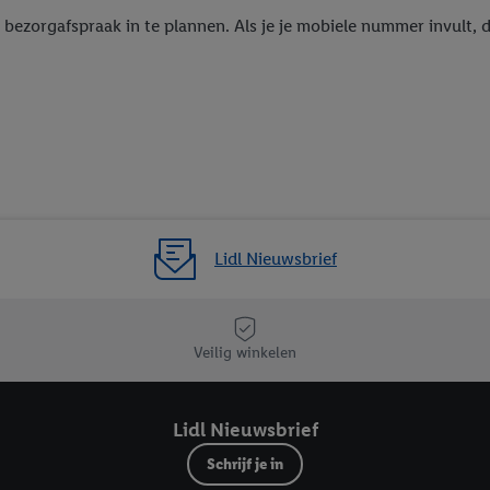
agperiode van de gegevens en je recht om jouw toestemming op elk gewens
 bezorgafspraak in te plannen. Als je je mobiele nummer invult,
privacyverklaring
.
Je vindt de impressum voor de Lidl website hier.
Klik
hie
inzetten.
Lidl Nieuwsbrief
Veilig winkelen
Lidl Nieuwsbrief
Schrijf je in