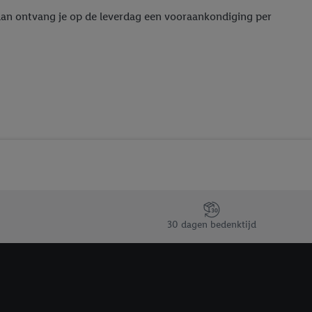
t moment in te
 dan ontvang je op de leverdag een vooraankondiging per
r
voor meer informatie
30 dagen bedenktijd