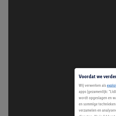
Voordat we verde
Wij verwerken als
explo
apps (gezamenlijk: "Lid
wordt opgeslagen en wa
en sommige technieken 
verzamelen en analysere