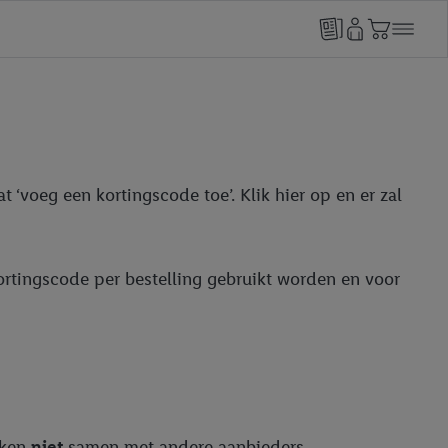
 ‘voeg een kortingscode toe’. Klik hier op en er zal
kortingscode per bestelling gebruikt worden en voor
rken
niet
samen met andere aanbieders.