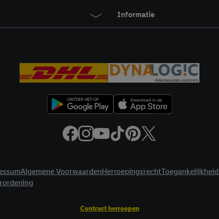
Informatie
essum
Algemene Voorwaarden
Herroepingsrecht
Toegankelijkheid
erordening
Contract herroepen