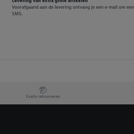
Levering van extra grote artikelen
inclusief over de opsl
Voorafgaand aan de levering ontvang je een e-mail om een
trekken, vind je in onze
SMS.
over de cookies die wij 
Jouw voordelen bij ons als Lidl webshop klant
Gratis retourneren