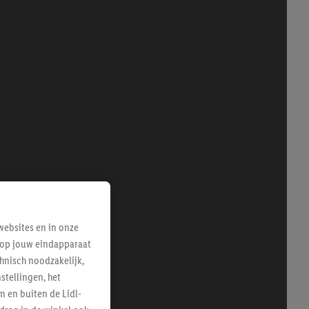
ebsites en in onze
e op jouw eindapparaat
hnisch noodzakelijk,
tellingen, het
n en buiten de Lidl-