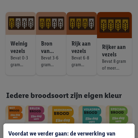
Weinig
Bron
Rijk aan
Rijker aan
vezels
van
vezels
vezels
vezels
Bevat 0-3
Bevat 3-6
Bevat 6-8
Bevat 8 gram
gram
gram
gram
of meer
vezels per
vezels per
vezels per
vezels per
100 gram
100 gram
100 gram
100 gram
Iedere broodsoort zijn eigen kleur
Wit
Bruin
Voordat we verder gaan: de verwerking van
Speciaal
Volkoren
broo
Meergrane
brood