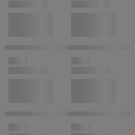
inclusief over de opslagperiode van de gegevens en je recht om
jouw toestemming op elk gewenst moment in te trekken, vind je
in onze
privacyverklaring
.
Je vindt de impressum voor de Lidl
website hier.
Klik
hier
voor meer informatie over de cookies die
wij inzetten.