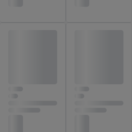
jouw toestemming op elk gewenst moment in te trekken, vind je
in onze
privacyverklaring
.
Je vindt de impressum voor de Lidl
website hier.
Klik
hier
voor meer informatie over de cookies die
wij inzetten.