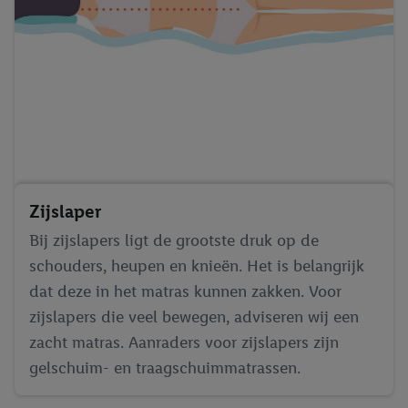
inclusief over de opslagperiode van de gegevens en je recht om
jouw toestemming op elk gewenst moment in te trekken, vind je
in onze
privacyverklaring
.
Je vindt de impressum voor de Lidl
website hier.
Klik
hier
voor meer informatie over de cookies die
wij inzetten.
Zijslaper
Bij zijslapers ligt de grootste druk op de
schouders, heupen en knieën. Het is belangrijk
dat deze in het matras kunnen zakken. Voor
zijslapers die veel bewegen, adviseren wij een
zacht matras. Aanraders voor zijslapers zijn
gelschuim- en traagschuimmatrassen.