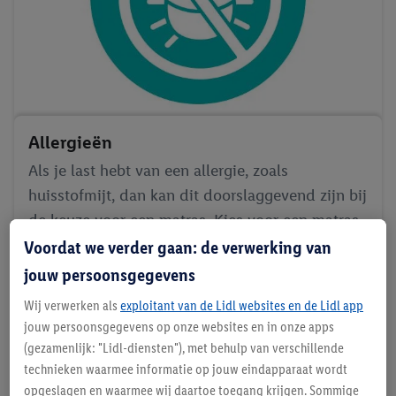
Allergieën
Als je last hebt van een allergie, zoals
huisstofmijt, dan kan dit doorslaggevend zijn bij
de keuze voor een matras. Kies voor een matras
dat anti-allergisch is of extra ventileert zoals
Voordat we verder gaan: de verwerking van
onze pocketvering matrassen.
jouw persoonsgegevens
Wij verwerken als
exploitant van de Lidl websites en de Lidl app
jouw persoonsgegevens op onze websites en in onze apps
(gezamenlijk: "Lidl-diensten"), met behulp van verschillende
technieken waarmee informatie op jouw eindapparaat wordt
opgeslagen en waarmee wij daartoe toegang krijgen. Sommige