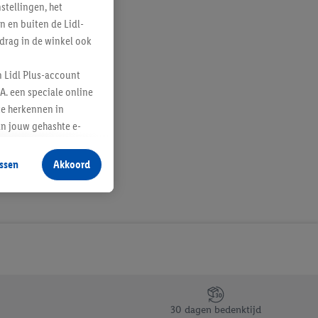
tellingen, het
n en buiten de Lidl-
drag in de winkel ook
n Lidl Plus-account
A. een speciale online
te herkennen in
an jouw gehashte e-
aan jou zijn
ssen
Akkoord
r producten waarin je
 winkel te plaatsen
innen verschillende
 van jouw gehashte e-
an jou kunnen worden
erking.
30 dagen bedenktijd
en vergelijkbare