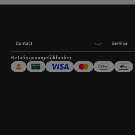
technieken worden gebr
Door op "Akkoord" te kl
inclusief over de opsl
trekken, vind je in onze
over de cookies die wij 
Contact
Service
Betalingsmogelijkheden
Juridische koppelingen