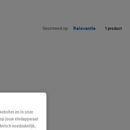
Gesorteerd op:
Relevantie
1 product
ebsites en in onze
e op jouw eindapparaat
hnisch noodzakelijk,