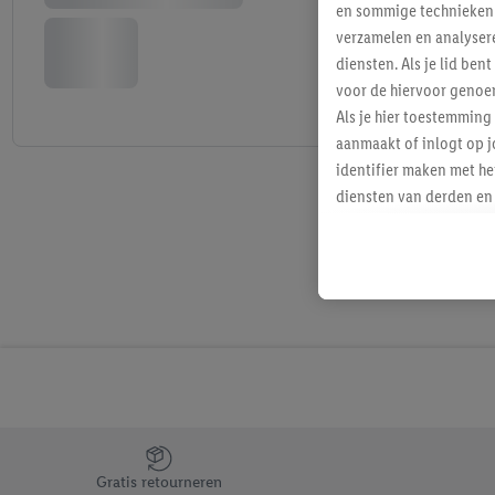
en sommige technieken 
verzamelen en analysere
diensten. Als je lid b
voor de hiervoor genoe
Als je hier toestemming
aanmaakt of inlogt op j
identifier maken met he
diensten van derden en 
mailadres ook worden sa
toegewezen.
Als je hiervoor toeste
eerder interesse hebt g
maar het niet te kopen)
Lidl-diensten worden we
mailadres en met eventu
toegewezen.
Onder "Aanpassen" kun 
Jouw voordelen bij ons als Lidl webshop klant
verwerkingsdoeleinden j
Gratis retourneren
Door te klikken op "Weig