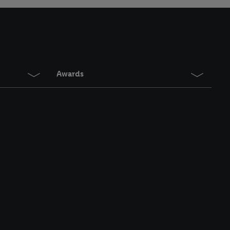
en. Meer informatie,
t moment in te
r
voor meer informatie
Awards