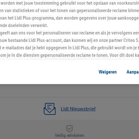
worden met jouw toestemming gebruikt voor het opslaan van voorkeursins
n van statistieken of voor het tonen van gepersonaliseerde reclame binne
ent van het Lidl Plus-programma, dan worden gegevens over jouw aankoopge
mde doeleinden verwerkt.
 geeft aan ons voor het personaliseren van reclame en als je vervolgens ee
ouw bestaande Lidl Plus-account, dan kunnen wij en onze partner Criteo S.
t e-mailadres dat je hebt opgegeven in Lidl Plus, die gebruikt wordt om je 
1 / 1
om je in die diensten gepersonaliseerde reclame te tonen. Voor dit doel k
mengevoegd met andere identifiers of met identifiers die door Criteo S.A. 
Weigeren
Aanpa
mming geeft, dan kunnen retargeting advertenties worden weergegeven voo
etoond (bijvoorbeeld door het product in een winkelmandje van een online
. De retargeting advertenties kunnen op verschillende eindapparaten en b
ergegeven, als verschillende eindapparaten en Lidl-diensten, met behulp
ele andere identifiers of met identifiers waarover Criteo S.A. beschikt, a
Lidl Nieuwsbrief
je aangeven met welke cookies en vergelijkbare technieken en met welke
e instemt. Verder kan je er meer informatie vinden over de gegevensverw
Veilig winkelen
eren", kies je voor de optie dat er enkel technisch noodzakelijke cookies 