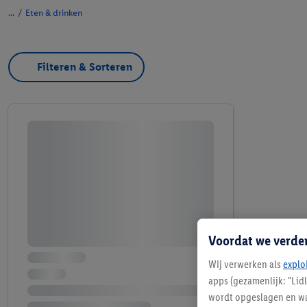
/
Eten & drinken
Filteren & Sorteren
Voordat we verde
Wij verwerken als
explo
apps (gezamenlijk: "Lid
wordt opgeslagen en wa