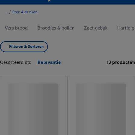
/
Eten & drinken
Vers brood
Broodjes & bollen
Zoet gebak
Hartig 
Filteren & Sorteren
Gesorteerd op:
Relevantie
13 producten