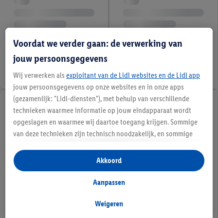
Voordat we verder gaan: de verwerking van
jouw persoonsgegevens
Wij verwerken als
exploitant van de Lidl websites en de Lidl app
jouw persoonsgegevens op onze websites en in onze apps
(gezamenlijk: "Lidl-diensten"), met behulp van verschillende
technieken waarmee informatie op jouw eindapparaat wordt
opgeslagen en waarmee wij daartoe toegang krijgen. Sommige
van deze technieken zijn technisch noodzakelijk, en sommige
technieken worden met jouw toestemming gebruikt voor het
opslaan van voorkeursinstellingen, het verzamelen en
Akkoord
analyseren van statistieken of voor het tonen van
gepersonaliseerde reclame binnen en buiten de Lidl-diensten.
Aanpassen
Als je lid bent van het Lidl Plus-programma, dan worden
gegevens over jouw aankoopgedrag in de winkel ook voor de
Weigeren
hiervoor genoemde doeleinden verwerkt.