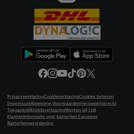
Juridische koppelingen
Privacyverklaring
Cookieverklaring
Cookies beheren
Impressum
Algemene Voorwaarden
Herroepingsrecht
Toegankelijkheidsverklaring
Werken bij Lidl
Klanteninformatie over batterijen Europese
Batterijenverordening