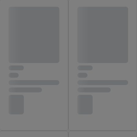
in onze
privacyverklaring
.
Je vindt de impressum voor de Lidl
website hier.
Klik
hier
voor meer informatie over de cookies die
wij inzetten.