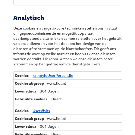
Analytisch
Deze cookies en vergelijkbare technieken stellen ons in staat
om gepseudonimiseerde en mogelijk apparaat
overkoepelende statistieken samen te stellen over het gebruik
van onze diensten voor het doel om het design van de
diensten af te stemmen op de klantbehoeften. Dit geeft ons
informatie over op welke manier en hoe vaak onze diensten
worden gebruikt. Hierdoor kunnen we onze diensten beter
afstemmen op het gedrag van de dienstgebruikers.
A
kampyleUserPercentile
n
www.lidl.nl
a
l
364 Dagen
y
Direct
t
i
s
UserVisits
c
www.lidl.nl
h
364 Dagen
Direct