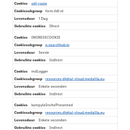
odj-route
form.lidl.nl
1 Dag
Direct
INGRESSCOOKIE
p.searchhub.io
Sessie
Indirect
mdLogger
resources.digital-cloud.medallia.eu
Enkele seconden
Indirect
kampyleInvitePresented
resources.digital-cloud.medallia.eu
Enkele seconden
Indirect