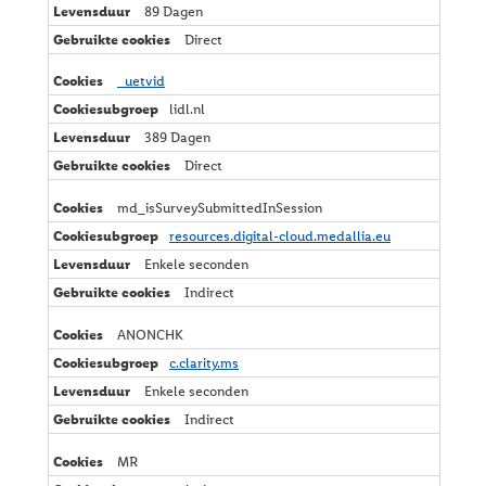
89 Dagen
Direct
_uetvid
lidl.nl
389 Dagen
Direct
md_isSurveySubmittedInSession
resources.digital-cloud.medallia.eu
Enkele seconden
Indirect
ANONCHK
c.clarity.ms
Enkele seconden
Indirect
MR