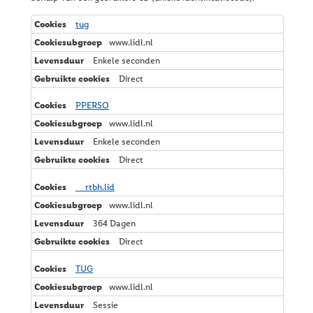
M
tug
a
www.lidl.nl
r
k
Enkele seconden
e
Direct
t
i
n
PPERSO
g
www.lidl.nl
Enkele seconden
Direct
__rtbh.lid
www.lidl.nl
364 Dagen
Direct
TUG
www.lidl.nl
Sessie