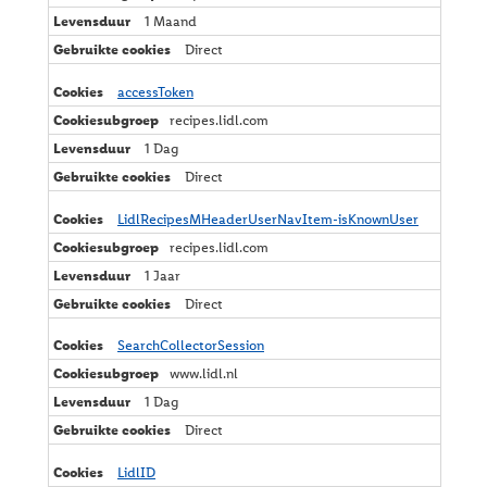
1 Maand
Direct
accessToken
recipes.lidl.com
1 Dag
Direct
LidlRecipesMHeaderUserNavItem-isKnownUser
recipes.lidl.com
1 Jaar
Direct
SearchCollectorSession
www.lidl.nl
1 Dag
Direct
LidlID