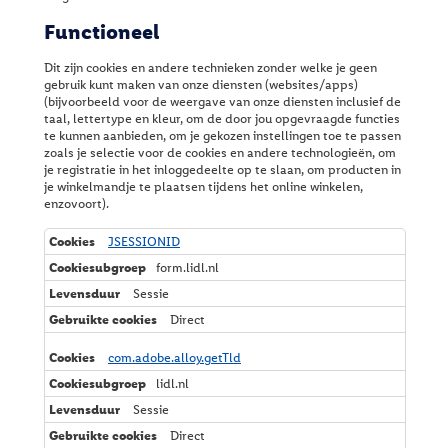
Functioneel
Dit zijn cookies en andere technieken zonder welke je geen
gebruik kunt maken van onze diensten (websites/apps)
(bijvoorbeeld voor de weergave van onze diensten inclusief de
taal, lettertype en kleur, om de door jou opgevraagde functies
te kunnen aanbieden, om je gekozen instellingen toe te passen
zoals je selectie voor de cookies en andere technologieën, om
je registratie in het inloggedeelte op te slaan, om producten in
je winkelmandje te plaatsen tijdens het online winkelen,
enzovoort).
F
JSESSIONID
u
form.lidl.nl
n
c
Sessie
t
Direct
i
o
n
com.adobe.alloy.getTld
e
lidl.nl
e
l
Sessie
Direct