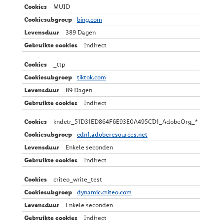
MUID
bing.com
389 Dagen
Indirect
_ttp
tiktok.com
89 Dagen
Indirect
kndctr_51D31ED864F6E93E0A495CD1_AdobeOrg_*
cdn1.adoberesources.net
Enkele seconden
Indirect
criteo_write_test
dynamic.criteo.com
Enkele seconden
Indirect