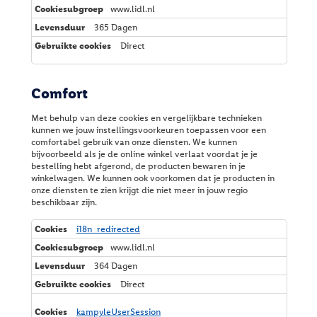
www.lidl.nl
365 Dagen
Direct
Comfort
Met behulp van deze cookies en vergelijkbare technieken
kunnen we jouw instellingsvoorkeuren toepassen voor een
comfortabel gebruik van onze diensten. We kunnen
bijvoorbeeld als je de online winkel verlaat voordat je je
bestelling hebt afgerond, de producten bewaren in je
winkelwagen. We kunnen ook voorkomen dat je producten in
onze diensten te zien krijgt die niet meer in jouw regio
beschikbaar zijn.
C
i18n_redirected
o
www.lidl.nl
m
f
364 Dagen
o
Direct
r
t
kampyleUserSession