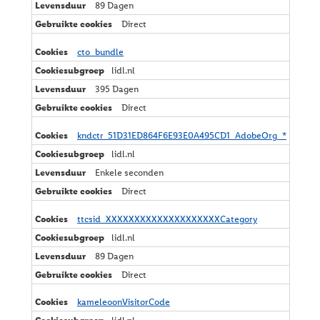
89 Dagen
Direct
cto_bundle
lidl.nl
395 Dagen
Direct
kndctr_51D31ED864F6E93E0A495CD1_AdobeOrg_*
lidl.nl
Enkele seconden
Direct
ttcsid_XXXXXXXXXXXXXXXXXXXXCategory
lidl.nl
89 Dagen
Direct
kameleoonVisitorCode