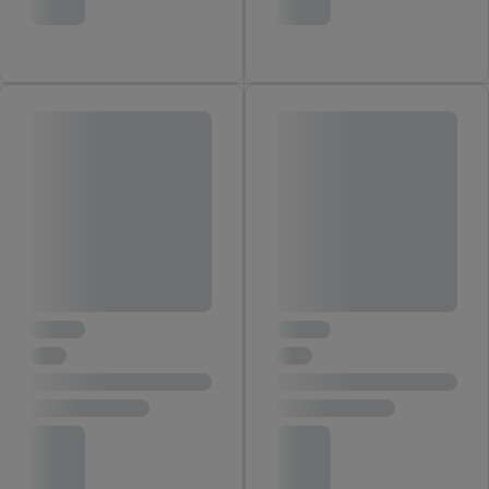
jouw toestemming op elk gewenst moment in te trekken, vind je
in onze
privacyverklaring
.
Je vindt de impressum voor de Lidl
website hier.
Klik
hier
voor meer informatie over de cookies die
wij inzetten.