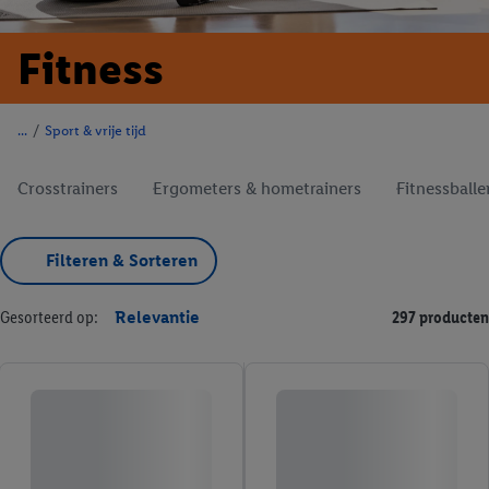
Fitness
/
Sport & vrije tijd
Crosstrainers
Ergometers & hometrainers
Fitnessball
Filteren & Sorteren
Gesorteerd op:
Relevantie
297 producten