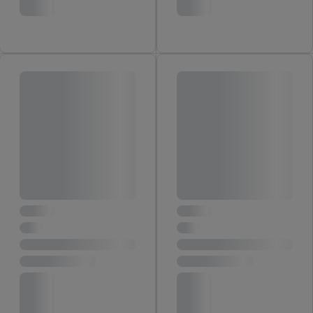
jouw toestemming op elk gewenst moment in te trekken, vind je
in onze
privacyverklaring
.
Je vindt de impressum voor de Lidl
website hier.
Klik
hier
voor meer informatie over de cookies die
wij inzetten.