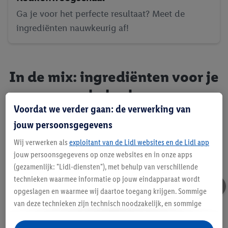
Ga je voor het perfecte resultaat? Meet de
ingrediënten nauwkeurig af!
In de mix: ingrediënten voor je
baksels
Voordat we verder gaan: de verwerking van
jouw persoonsgegevens
Wij verwerken als
exploitant van de Lidl websites en de Lidl app
jouw persoonsgegevens op onze websites en in onze apps
(gezamenlijk: "Lidl-diensten"), met behulp van verschillende
technieken waarmee informatie op jouw eindapparaat wordt
opgeslagen en waarmee wij daartoe toegang krijgen. Sommige
van deze technieken zijn technisch noodzakelijk, en sommige
technieken worden met jouw toestemming gebruikt voor het
opslaan van voorkeursinstellingen, het verzamelen en