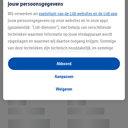
jouw persoonsgegevens
Wij verwerken als
exploitant van de Lidl websites en de Lidl app
jouw persoonsgegevens op onze websites en in onze apps
(gezamenlijk: "Lidl-diensten"), met behulp van verschillende
technieken waarmee informatie op jouw eindapparaat wordt
opgeslagen en waarmee wij daartoe toegang krijgen. Sommige
van deze technieken zijn technisch noodzakelijk, en sommige
technieken worden met jouw toestemming gebruikt voor het
opslaan van voorkeursinstellingen, het verzamelen en
Akkoord
analyseren van statistieken of voor het tonen van
gepersonaliseerde reclame binnen en buiten de Lidl-diensten.
Aanpassen
Als je lid bent van het Lidl Plus-programma, dan worden
gegevens over jouw aankoopgedrag in de winkel ook voor de
Weigeren
hiervoor genoemde doeleinden verwerkt.
Als je hier toestemming geeft aan ons voor het personaliseren
van reclame en als je vervolgens een Lidl Plus-account
aanmaakt of inlogt op jouw bestaande Lidl Plus-account, dan
kunnen wij en onze partner Criteo S.A. een speciale online