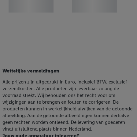
gegevensverwerking.
Door te klikken op "Weigeren", kies je voor de optie dat er enkel
technisch noodzakelijke cookies en vergelijkbare technieken
worden gebruikt.
Door op "Akkoord" te klikken, stem je in met alle verwerkingen
voor alle bovengenoemde doeleinden. Meer informatie,
inclusief over de opslagperiode van de gegevens en je recht om
jouw toestemming op elk gewenst moment in te trekken, vind je
in onze
privacyverklaring
.
Je vindt de impressum voor de Lidl
website hier.
Klik
hier
voor meer informatie over de cookies die
Wettelijke vermeldingen
wij inzetten.
Alle prijzen zijn uitgedrukt in Euro, inclusief BTW, exclusief
verzendkosten. Alle producten zijn leverbaar zolang de
voorraad strekt. Wij behouden ons het recht voor om
wijzigingen aan te brengen en fouten te corrigeren. De
producten kunnen in werkelijkheid afwijken van de getoonde
afbeelding. Aan de getoonde afbeeldingen kunnen derhalve
geen rechten worden ontleend. De levering van goederen
vindt uitsluitend plaats binnen Nederland.
Jouw oude apparatuur inleveren?