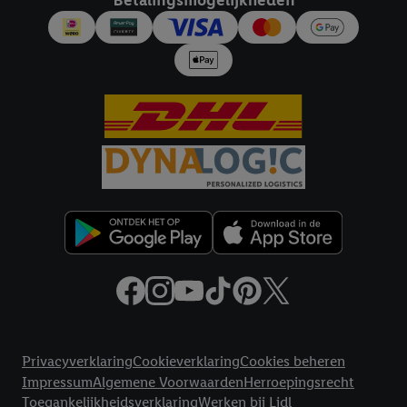
Betalingsmogelijkheden
Juridische koppelingen
Privacyverklaring
Cookieverklaring
Cookies beheren
Impressum
Algemene Voorwaarden
Herroepingsrecht
Toegankelijkheidsverklaring
Werken bij Lidl