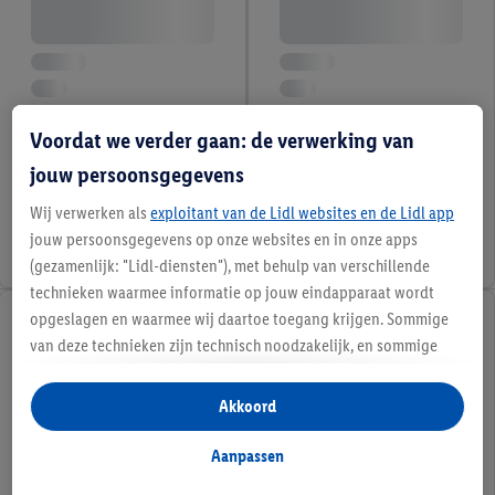
Voordat we verder gaan: de verwerking van
jouw persoonsgegevens
Wij verwerken als
exploitant van de Lidl websites en de Lidl app
jouw persoonsgegevens op onze websites en in onze apps
(gezamenlijk: "Lidl-diensten"), met behulp van verschillende
technieken waarmee informatie op jouw eindapparaat wordt
opgeslagen en waarmee wij daartoe toegang krijgen. Sommige
van deze technieken zijn technisch noodzakelijk, en sommige
technieken worden met jouw toestemming gebruikt voor het
opslaan van voorkeursinstellingen, het verzamelen en
Akkoord
analyseren van statistieken of voor het tonen van
gepersonaliseerde reclame binnen en buiten de Lidl-diensten.
Aanpassen
Als je lid bent van het Lidl Plus-programma, dan worden