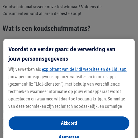
Koudschuimmatrassen: onze testwinnaar! Volgens de
Consumentenbond al jaren de beste koop!
Wat is een koudschuimmatras?
Koudschuimmatrassen bestaan volledig uit opgeschuimd polyurethaan
Voordat we verder gaan: de verwerking van
dat zorgt voor een heerlijk zacht gevoel.
jouw persoonsgegevens
Een koudschuimmatras biedt verschillende voordelen:
Wij verwerken als
exploitant van de Lidl websites en de Lidl app
Hoge puntelasticiteit
jouw persoonsgegevens op onze websites en in onze apps
Goede vochtregulatie
(gezamenlijk: "Lidl-diensten"), met behulp van verschillende
Licht van gewicht
technieken waarmee informatie op jouw eindapparaat wordt
Lange levensduur
opgeslagen en waarmee wij daartoe toegang krijgen. Sommige
Goede prijs-kwaliteitverhouding
van deze technieken zijn technisch noodzakelijk, en sommige
In tegenstelling tot
comfortschuim
dat volgens een andere receptuur
technieken worden met jouw toestemming gebruikt voor het
van polyurethaan wordt geproduceerd en bij hoge temperatuur moet
opslaan van voorkeursinstellingen, het verzamelen en
Akkoord
uitharden, wordt koudschuim al bij normale kamertemperatuur hard. In
analyseren van statistieken of voor het tonen van
dit productieproces ontstaat de fijne celstructuur met open poriën die
gepersonaliseerde reclame binnen en buiten de Lidl-diensten.
Aanpassen