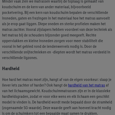
Minder vaak zien we matrassen waarbij de toplaag is gemaakt van
koudschuim en de kern van ander materiaal, bijvoorbeeld
pocketvering. Bij een kern van koudschuim bepalen de verschillende
insneden, gaten en frezingen in het materiaal hoe het matras aanvoelt
als je erop gaat liggen. Diepe sneden en sterke profielen maken het
matras zachter. Vooral zijslapers hebben voordeel van deze techniek als
het matras bij de schouders bijzonder goed meegeeft. Rechte
oppervlakken en kleine insneden zorgen voor meer stabiliteit die
vooral in het gebied rond de lendenwervels nodig is. Door de
verschillende snijtechnieken en -diepten wordt het matras verdeeld in
verschillende ligzones.
Hardheid
Hoe hard het matras moet zijn, hangt af van de eigen voorkeur: slaap je
liever iets zachter of harder? Ook hangt de
hardheid van het matras
af
van het lichaamsgewicht. Koudschuimmatrassen zijn er in de klassieke
hardheidsgraden, zodat er voor elke wens en elk lichaam een geschikt
model te vinden is. De hardheid wordt mede bepaald door de stramheid
(zogenaamde SG-waarde). Deze waarde geeft aan hoeveel kracht nodig
is om de schuimkern tot een bepaalde maat samen te drukken.