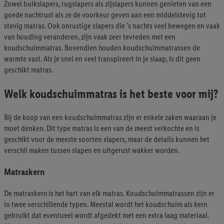
verschillende eindapparaten en binnen verschillende Lidl-
Zowel buikslapers, rugslapers als zijslapers kunnen genieten van een
diensten worden weergegeven, als verschillende eindapparaten
goede nachtrust als ze de voorkeur geven aan een middelstevig tot
en Lidl-diensten, met behulp van jouw gehashte e-mailadres en
stevig matras. Ook onrustige slapers die 's nachts veel bewegen en vaak
met eventuele andere identifiers of met identifiers waarover
van houding veranderen, zijn vaak zeer tevreden met een
koudschuimmatras. Bovendien houden koudschuimmatrassen de
Criteo S.A. beschikt, aan jou kunnen worden toegewezen.
warmte vast. Als je snel en veel transpireert in je slaap, is dit geen
Onder "Aanpassen" kun je aangeven met welke cookies en
geschikt matras.
vergelijkbare technieken en met welke verwerkingsdoeleinden
je instemt. Verder kan je er meer informatie vinden over de
Welk koudschuimmatras is het beste voor mij?
gegevensverwerking.
Door te klikken op "Weigeren", kies je voor de optie dat er enkel
Bij de koop van een koudschuimmatras zijn er enkele zaken waaraan je
technisch noodzakelijke cookies en vergelijkbare technieken
moet denken. Dit type matras is een van de meest verkochte en is
worden gebruikt.
geschikt voor de meeste soorten slapers, maar de details kunnen het
Door op "Akkoord" te klikken, stem je in met alle verwerkingen
verschil maken tussen slapen en uitgerust wakker worden.
voor alle bovengenoemde doeleinden. Meer informatie,
inclusief over de opslagperiode van de gegevens en je recht om
Matraskern
jouw toestemming op elk gewenst moment in te trekken, vind je
in onze
privacyverklaring
.
Je vindt de impressum voor de Lidl
De matraskern is het hart van elk matras. Koudschuimmatrassen zijn er
in twee verschillende typen. Meestal wordt het koudschuim als kern
website hier.
Klik
hier
voor meer informatie over de cookies die
gebruikt dat eventueel wordt afgedekt met een extra laag materiaal.
wij inzetten.