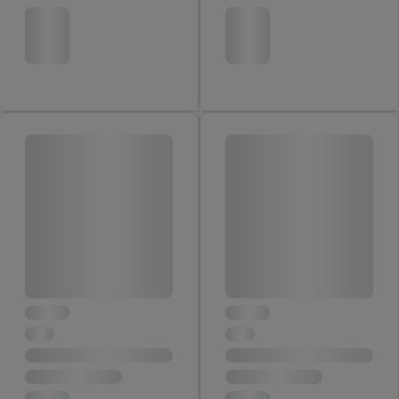
voor alle bovengenoemde doeleinden. Meer informatie,
inclusief over de opslagperiode van de gegevens en je recht om
jouw toestemming op elk gewenst moment in te trekken, vind je
in onze
privacyverklaring
.
Je vindt de impressum voor de Lidl
website hier.
Klik
hier
voor meer informatie over de cookies die
wij inzetten.