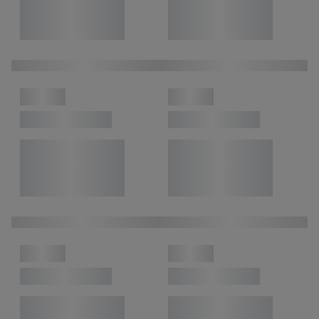
inclusief over de opslagperiode van de gegevens en je recht om
jouw toestemming op elk gewenst moment in te trekken, vind je
in onze
privacyverklaring
.
Je vindt de impressum voor de Lidl
website hier.
Klik
hier
voor meer informatie over de cookies die
wij inzetten.