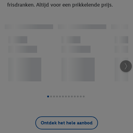
frisdranken. Altijd voor een prikkelende prijs.
Vlees
Groente en Fruit Telers
Nieuw
Seizoensgroente en fruit
Non-food
SILVERCREST
CRIVIT
PARKSIDE
LIVARNO
esmara®
LIVERGY®
Playtive
Monsieur Cuisine
Ontdek het hele aanbod