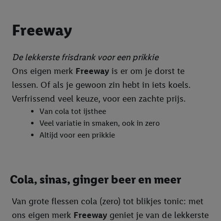
G. BELLINI
Freeway
Gelatelli
Kipster
De lekkerste frisdrank voor een prikkie
Maribel
Ons eigen merk
Freeway
is er om je dorst te
lessen. Of als je gewoon zin hebt in iets koels.
Milbona
Verfrissend veel keuze, voor een zachte prijs.
Sondey
Van cola tot ijsthee
Veel variatie in smaken, ook in zero
SUDDENLY
Altijd voor een prikkie
Vita D'or
W5
Cola, sinas, ginger beer en meer
Bekroond
Groente & fruit
Van grote flessen cola (zero) tot blikjes tonic: met
ons eigen merk
Freeway
geniet je van de lekkerste
Vers brood
Assortiment