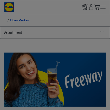
/
Eigen Merken
Assortiment
Producten
Eigen Merken
Alesto
Bellarom
BON Gelati
Cien
FORMIL
Freeway