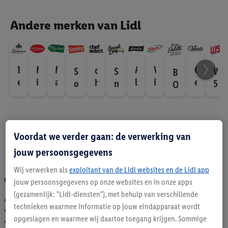
Smart Home
Andere merken van Lidl
B
M
M
A
V
G
c
S
S
W
B
e
i
a
l
i
e
h
o
n
5
O
l
l
r
e
t
l
e
n
a
N
l
b
i
s
a
a
f
d
c
G
a
o
b
t
D
t
s
e
k
e
r
n
e
o
'
e
e
y
D
l
Voordat we verder gaan: de verwerking van
o
a
l
o
l
l
a
a
jouw persoonsgegevens
m
r
l
e
y
ti
i
c
Wij verwerken als
exploitant van de Lidl websites en de Lidl app
t
Wettelijke vermeldingen
jouw persoonsgegevens op onze websites en in onze apps
(gezamenlijk: "Lidl-diensten"), met behulp van verschillende
Alle prijzen zijn uitgedrukt in Euro, inclusief BTW, exclusief
technieken waarmee informatie op jouw eindapparaat wordt
verzendkosten. Alle producten zijn leverbaar zolang de
opgeslagen en waarmee wij daartoe toegang krijgen. Sommige
voorraad strekt. Wij behouden ons het recht voor om