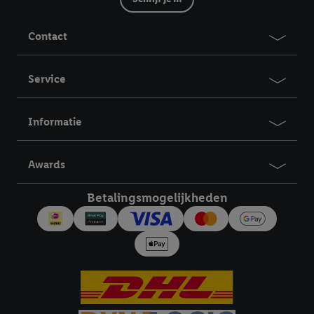
jouw toestemming op elk gewenst moment in te trekken, vind je
in onze
privacyverklaring
.
Je vindt de impressum voor de Lidl
Contact
website hier.
Klik
hier
voor meer informatie over de cookies die
wij inzetten.
Service
Informatie
Awards
Betalingsmogelijkheden