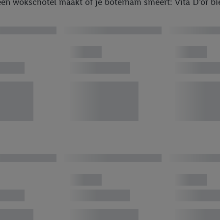
een wokschotel maakt of je boterham smeert: Vita D’or bie