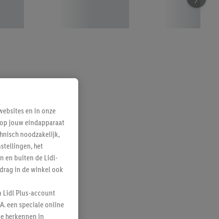
ebsites en in onze
e op jouw eindapparaat
hnisch noodzakelijk,
tellingen, het
n en buiten de Lidl-
drag in de winkel ook
n Lidl Plus-account
A. een speciale online
te herkennen in