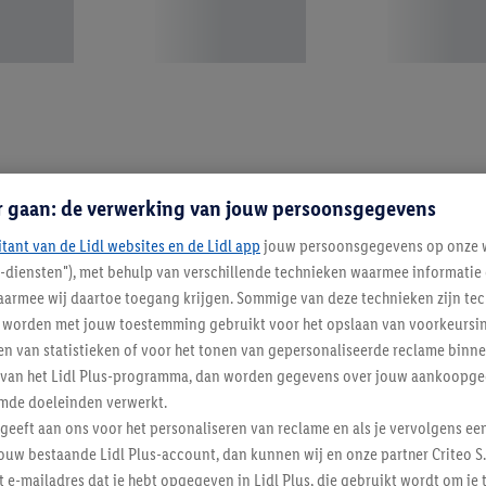
r gaan: de verwerking van jouw persoonsgegevens
itant van de Lidl websites en de Lidl app
jouw persoonsgegevens op onze w
l-diensten"), met behulp van verschillende technieken waarmee informati
armee wij daartoe toegang krijgen. Sommige van deze technieken zijn tec
worden met jouw toestemming gebruikt voor het opslaan van voorkeursins
n van statistieken of voor het tonen van gepersonaliseerde reclame binne
ent van het Lidl Plus-programma, dan worden gegevens over jouw aankoopge
mde doeleinden verwerkt.
 geeft aan ons voor het personaliseren van reclame en als je vervolgens ee
ouw bestaande Lidl Plus-account, dan kunnen wij en onze partner Criteo S.
t e-mailadres dat je hebt opgegeven in Lidl Plus, die gebruikt wordt om je 