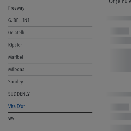
Of je nu 
Freeway
G. BELLINI
Gelatelli
Kipster
Maribel
Milbona
Sondey
SUDDENLY
Vita D'or
W5