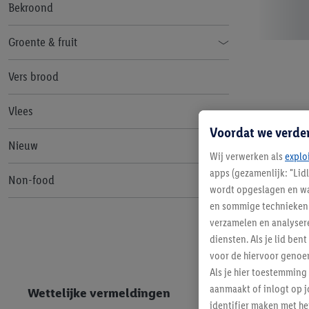
Bekroond
Groente & fruit
Assortiment
Vers brood
Groente en Fruit Telers
Vlees
Voordat we verde
Seizoensgroente en fruit
Nieuw
Wij verwerken als
explo
apps (gezamenlijk: "Lid
Non-food
wordt opgeslagen en wa
en sommige technieken 
SILVERCREST
verzamelen en analysere
diensten. Als je lid b
CRIVIT
voor de hiervoor genoe
PARKSIDE
Als je hier toestemming
aanmaakt of inlogt op j
Wettelijke vermeldingen
LIVARNO
identifier maken met he