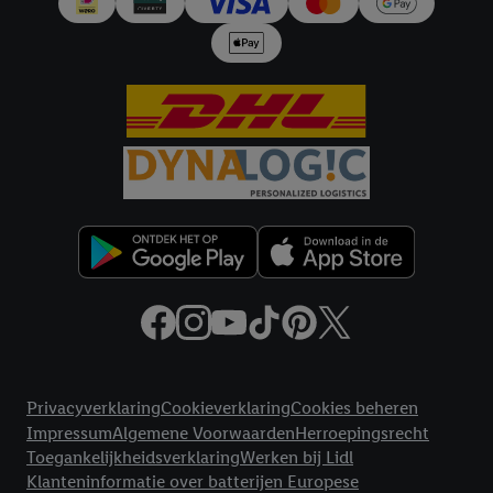
Juridische koppelingen
Privacyverklaring
Cookieverklaring
Cookies beheren
Impressum
Algemene Voorwaarden
Herroepingsrecht
Toegankelijkheidsverklaring
Werken bij Lidl
Klanteninformatie over batterijen Europese