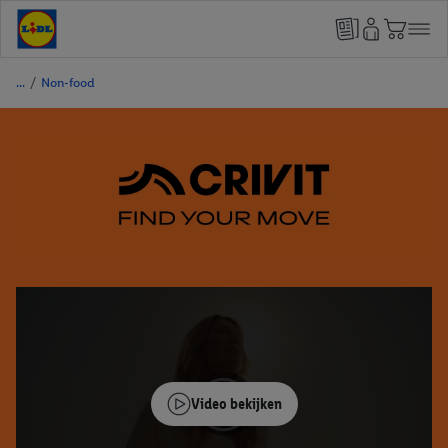
/
Non-food
Video bekijken