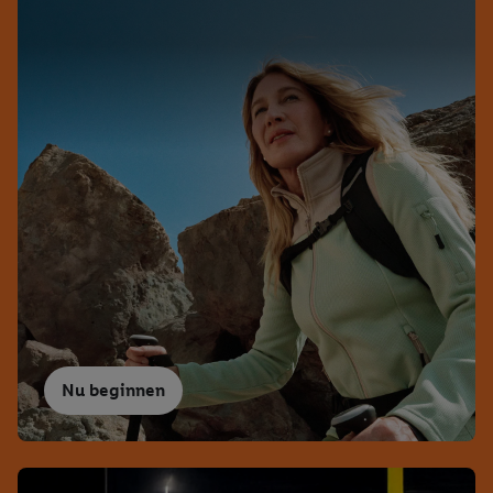
samengevoegd met andere identifiers of met identifiers die
door Criteo S.A. aan jou zijn toegewezen.
Als je hiervoor toestemming geeft, dan kunnen retargeting
advertenties worden weergegeven voor producten waarin je
eerder interesse hebt getoond (bijvoorbeeld door het product
in een winkelmandje van een online winkel te plaatsen maar het
niet te kopen). De retargeting advertenties kunnen op
verschillende eindapparaten en binnen verschillende Lidl-
diensten worden weergegeven, als verschillende eindapparaten
en Lidl-diensten, met behulp van jouw gehashte e-mailadres en
met eventuele andere identifiers of met identifiers waarover
Criteo S.A. beschikt, aan jou kunnen worden toegewezen.
Onder "Aanpassen" kun je aangeven met welke cookies en
vergelijkbare technieken en met welke verwerkingsdoeleinden
je instemt. Verder kan je er meer informatie vinden over de
Nu beginnen
gegevensverwerking.
Door te klikken op "Weigeren", kies je voor de optie dat er enkel
technisch noodzakelijke cookies en vergelijkbare technieken
worden gebruikt.