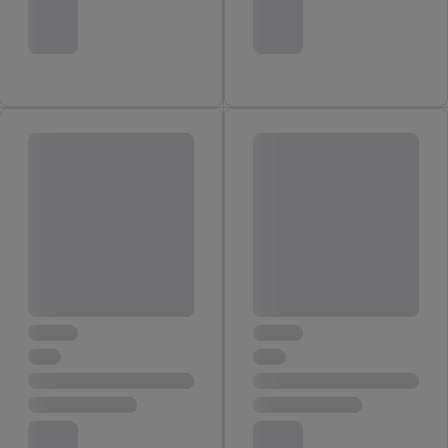
jouw toestemming op elk gewenst moment in te trekken, vind je
in onze
privacyverklaring
.
Je vindt de impressum voor de Lidl
website hier.
Klik
hier
voor meer informatie over de cookies die
wij inzetten.