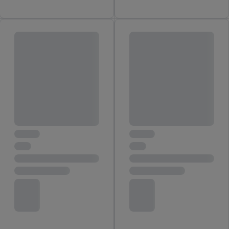
inclusief over de opslagperiode van de gegevens en je recht om
jouw toestemming op elk gewenst moment in te trekken, vind je
in onze
privacyverklaring
.
Je vindt de impressum voor de Lidl
website hier.
Klik
hier
voor meer informatie over de cookies die
wij inzetten.