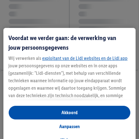
Voordat we verder gaan: de verwerking van
jouw persoonsgegevens
Wij verwerken als
exploitant van de Lidl websites en de Lidl app
jouw persoonsgegevens op onze websites en in onze apps
(gezamenlijk: "Lidl-diensten"), met behulp van verschillende
technieken waarmee informatie op jouw eindapparaat wordt
opgeslagen en waarmee wij daartoe toegang krijgen. Sommige
van deze technieken zijn technisch noodzakelijk, en sommige
technieken worden met jouw toestemming gebruikt voor het
opslaan van voorkeursinstellingen, het verzamelen en
Akkoord
analyseren van statistieken of voor het tonen van
gepersonaliseerde reclame binnen en buiten de Lidl-diensten.
Aanpassen
Als je lid bent van het Lidl Plus-programma, dan worden