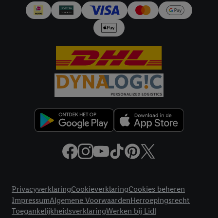
Juridische koppelingen
Privacyverklaring
Cookieverklaring
Cookies beheren
Impressum
Algemene Voorwaarden
Herroepingsrecht
Toegankelijkheidsverklaring
Werken bij Lidl