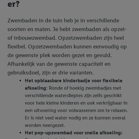
Door op "Akkoord" te klikken, stem je in met alle verwerkingen
er?
voor alle bovengenoemde doeleinden. Meer informatie,
inclusief over de opslagperiode van de gegevens en je recht om
Zwembaden in de tuin heb je in verschillende
jouw toestemming op elk gewenst moment in te trekken, vind je
soorten en maten. Je hebt zwembaden als opzet-
in onze
privacyverklaring
.
Je vindt de impressum voor de Lidl
website hier.
Klik
hier
voor meer informatie over de cookies die
of inbouwzwembad. Opzetzwembaden zijn heel
wij inzetten.
flexibel. Opzetzwembaden kunnen eenvoudig op
de gewenste plek worden gezet en gevuld.
Afhankelijk van de gewenste capaciteit en
gebruiksdoel, zijn er drie varianten.
Het opblaasbare kinderbadje voor flexibele
afkoeling
: Ronde of hoekig zwembadjes met
verschillende waterdieptes zijn zelfs geschikt
voor hele kleine kinderen en ook verkrijgbaar in
een uitvoering voor volwassenen om te relaxen.
Er is niet veel water nodig en ze kunnen overal
worden neergezet.
Het pop-upzwembad voor snelle afkoeling: