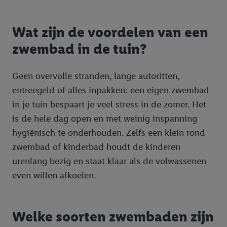
door Criteo S.A. aan jou zijn toegewezen.
Als je hiervoor toestemming geeft, dan kunnen retargeting
Wat zijn de voordelen van een
advertenties worden weergegeven voor producten waarin je
zwembad in de tuin?
eerder interesse hebt getoond (bijvoorbeeld door het product
in een winkelmandje van een online winkel te plaatsen maar het
niet te kopen). De retargeting advertenties kunnen op
Geen overvolle stranden, lange autoritten,
verschillende eindapparaten en binnen verschillende Lidl-
entreegeld of alles inpakken: een eigen zwembad
diensten worden weergegeven, als verschillende eindapparaten
in je tuin bespaart je veel stress in de zomer. Het
en Lidl-diensten, met behulp van jouw gehashte e-mailadres en
is de hele dag open en met weinig inspanning
met eventuele andere identifiers of met identifiers waarover
Criteo S.A. beschikt, aan jou kunnen worden toegewezen.
hygiënisch te onderhouden. Zelfs een klein rond
Onder "Aanpassen" kun je aangeven met welke cookies en
zwembad of kinderbad houdt de kinderen
vergelijkbare technieken en met welke verwerkingsdoeleinden
urenlang bezig en staat klaar als de volwassenen
je instemt. Verder kan je er meer informatie vinden over de
even willen afkoelen.
gegevensverwerking.
Door te klikken op "Weigeren", kies je voor de optie dat er enkel
technisch noodzakelijke cookies en vergelijkbare technieken
Welke soorten zwembaden zijn
worden gebruikt.