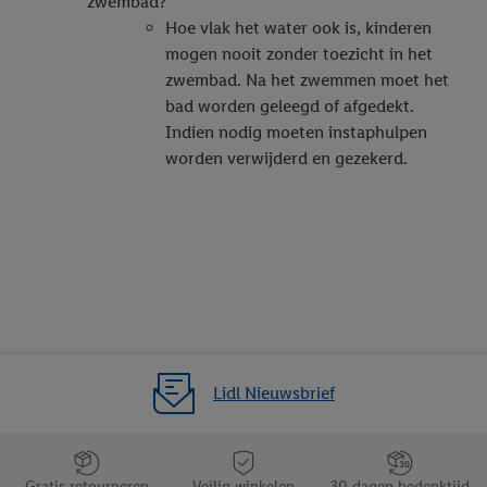
zwembad?
Hoe vlak het water ook is, kinderen
mogen nooit zonder toezicht in het
zwembad. Na het zwemmen moet het
bad worden geleegd of afgedekt.
Indien nodig moeten instaphulpen
worden verwijderd en gezekerd.
Lidl Nieuwsbrief
Jouw voordelen bij ons als Lidl webshop klant
Gratis retourneren
Veilig winkelen
30 dagen bedenktijd