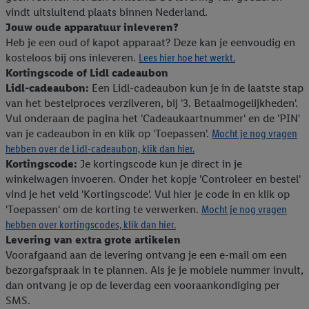
je instemt. Verder kan je er meer informatie vinden over de
vindt uitsluitend plaats binnen Nederland.
gegevensverwerking.
Jouw oude apparatuur inleveren?
Door te klikken op "Weigeren", kies je voor de optie dat er enkel
Heb je een oud of kapot apparaat? Deze kan je eenvoudig en
kosteloos bij ons inleveren.
Lees hier hoe het werkt.
technisch noodzakelijke cookies en vergelijkbare technieken
Kortingscode of Lidl cadeaubon
worden gebruikt.
Lidl-cadeaubon:
Een Lidl-cadeaubon kun je in de laatste stap
Door op "Akkoord" te klikken, stem je in met alle verwerkingen
van het bestelproces verzilveren, bij '3. Betaalmogelijkheden'.
voor alle bovengenoemde doeleinden. Meer informatie,
Vul onderaan de pagina het 'Cadeaukaartnummer' en de 'PIN'
inclusief over de opslagperiode van de gegevens en je recht om
van je cadeaubon in en klik op 'Toepassen'.
Mocht je nog vragen
jouw toestemming op elk gewenst moment in te trekken, vind je
hebben over de Lidl-cadeaubon, klik dan hier.
in onze
privacyverklaring
.
Je vindt de impressum voor de Lidl
Kortingscode:
Je kortingscode kun je direct in je
20% korting op alle
website hier.
Klik
hier
voor meer informatie over de cookies die
winkelwagen invoeren. Onder het kopje 'Controleer en bestel'
Élke dag zomerse deals
gereedschapkoffers & sets
wij inzetten.
vind je het veld 'Kortingscode'. Vul hier je code in en klik op
'Toepassen' om de korting te verwerken.
Mocht je nog vragen
hebben over kortingscodes, klik dan hier.
Levering van extra grote artikelen
Voorafgaand aan de levering ontvang je een e-mail om een
bezorgafspraak in te plannen. Als je je mobiele nummer invult,
dan ontvang je op de leverdag een vooraankondiging per
SMS.