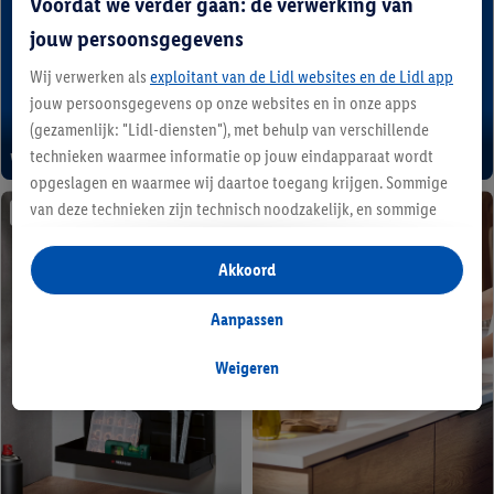
Voordat we verder gaan: de verwerking van
jouw persoonsgegevens
Wij verwerken als
exploitant van de Lidl websites en de Lidl app
jouw persoonsgegevens op onze websites en in onze apps
(gezamenlijk: "Lidl-diensten"), met behulp van verschillende
technieken waarmee informatie op jouw eindapparaat wordt
Weekenddeals
Genieten op z’n Italiaans
opgeslagen en waarmee wij daartoe toegang krijgen. Sommige
van deze technieken zijn technisch noodzakelijk, en sommige
vanaf WO 05/08
vanaf WO 05/08
technieken worden met jouw toestemming gebruikt voor het
opslaan van voorkeursinstellingen, het verzamelen en
Akkoord
analyseren van statistieken of voor het tonen van
gepersonaliseerde reclame binnen en buiten de Lidl-diensten.
Aanpassen
Als je lid bent van het Lidl Plus-programma, dan worden
gegevens over jouw aankoopgedrag in de winkel ook voor de
Weigeren
hiervoor genoemde doeleinden verwerkt.
Als je hier toestemming geeft aan ons voor het personaliseren
van reclame en als je vervolgens een Lidl Plus-account
aanmaakt of inlogt op jouw bestaande Lidl Plus-account, dan