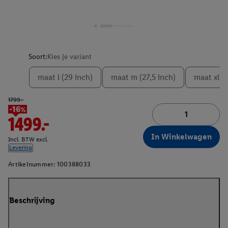
Soort:
Kies je variant
maat l (29 inch)
maat m (27,5 inch)
maat xl (
1799.-
-16%
1499.-
In Winkelwagen
Incl. BTW excl.
Levering
Artikelnummer:
100388033
Beschrijving