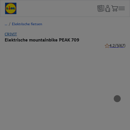
/
Elektrische fietsen
CRIVIT
Elektrische mountainbike PEAK 709
4.2/5
(67)
4.2 van 5 ster