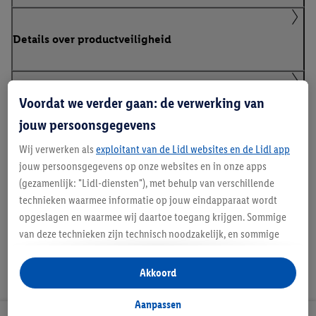
Details over productveiligheid
Voordat we verder gaan: de verwerking van
Klanteninformatie over batterijen Europese
Batterijenverordening
jouw persoonsgegevens
Wij verwerken als
exploitant van de Lidl websites en de Lidl app
jouw persoonsgegevens op onze websites en in onze apps
Handleidingen en downloads
(gezamenlijk: "Lidl-diensten"), met behulp van verschillende
technieken waarmee informatie op jouw eindapparaat wordt
opgeslagen en waarmee wij daartoe toegang krijgen. Sommige
van deze technieken zijn technisch noodzakelijk, en sommige
technieken worden met jouw toestemming gebruikt voor het
opslaan van voorkeursinstellingen, het verzamelen en
Akkoord
analyseren van statistieken of voor het tonen van
gepersonaliseerde reclame binnen en buiten de Lidl-diensten.
Aanpassen