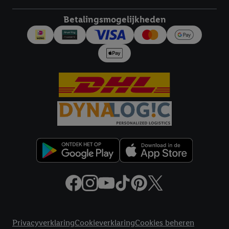
diensten worden weergegeven, als verschillende eindapparaten
en Lidl-diensten, met behulp van jouw gehashte e-mailadres en
Betalingsmogelijkheden
met eventuele andere identifiers of met identifiers waarover
Criteo S.A. beschikt, aan jou kunnen worden toegewezen.
Onder "Aanpassen" kun je aangeven met welke cookies en
vergelijkbare technieken en met welke verwerkingsdoeleinden
je instemt. Verder kan je er meer informatie vinden over de
gegevensverwerking.
Door te klikken op "Weigeren", kies je voor de optie dat er enkel
technisch noodzakelijke cookies en vergelijkbare technieken
worden gebruikt.
Door op "Akkoord" te klikken, stem je in met alle verwerkingen
voor alle bovengenoemde doeleinden. Meer informatie,
inclusief over de opslagperiode van de gegevens en je recht om
jouw toestemming op elk gewenst moment in te trekken, vind je
in onze
privacyverklaring
.
Je vindt de impressum voor de Lidl
website hier.
Klik
hier
voor meer informatie over de cookies die
Juridische koppelingen
wij inzetten.
Privacyverklaring
Cookieverklaring
Cookies beheren