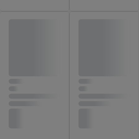
inclusief over de opslagperiode van de gegevens en je recht om
jouw toestemming op elk gewenst moment in te trekken, vind je
in onze
privacyverklaring
.
Je vindt de impressum voor de Lidl
website hier.
Klik
hier
voor meer informatie over de cookies die
wij inzetten.