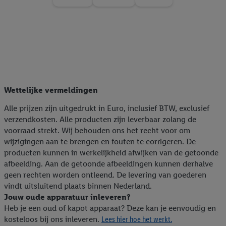
Door te klikken op "Weigeren", kies je voor de optie dat er enkel
technisch noodzakelijke cookies en vergelijkbare technieken
worden gebruikt.
Door op "Akkoord" te klikken, stem je in met alle verwerkingen
voor alle bovengenoemde doeleinden. Meer informatie,
inclusief over de opslagperiode van de gegevens en je recht om
jouw toestemming op elk gewenst moment in te trekken, vind je
Wettelijke vermeldingen
in onze
privacyverklaring
.
Je vindt de impressum voor de Lidl
website hier.
Klik
hier
voor meer informatie over de cookies die
Alle prijzen zijn uitgedrukt in Euro, inclusief BTW, exclusief
wij inzetten.
verzendkosten. Alle producten zijn leverbaar zolang de
voorraad strekt. Wij behouden ons het recht voor om
wijzigingen aan te brengen en fouten te corrigeren. De
producten kunnen in werkelijkheid afwijken van de getoonde
afbeelding. Aan de getoonde afbeeldingen kunnen derhalve
geen rechten worden ontleend. De levering van goederen
vindt uitsluitend plaats binnen Nederland.
Jouw oude apparatuur inleveren?
Heb je een oud of kapot apparaat? Deze kan je eenvoudig en
kosteloos bij ons inleveren.
Lees hier hoe het werkt.